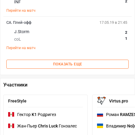
2
INF
Перейти на матч
СА. Плей-офф
17.05.19 в 21:45
J.Storm
2
1
coL
Перейти на матч
ПОКАЗАТЬ ЕЩЕ
Участники
FreeStyle
Virtus.pro
Гектор
K1
Родригез
Роман
RAMZE
Жан-Пьер
Chris Luck
Гонзалес
Владимир
No[