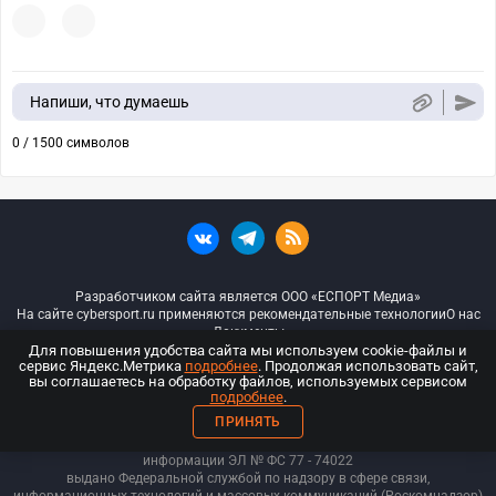
Напиши, что думаешь
0 / 1500 символов
Разработчиком сайта является ООО «ЕСПОРТ Медиа»
На сайте cybersport.ru применяются рекомендательные технологии
О нас
Документы
Для повышения удобства сайта мы используем cookie-файлы и
сервис Яндекс.Метрика
подробнее
. Продолжая использовать сайт,
© ООО «Киберспорт.ру» — Все права защищены
вы соглашаетесь на обработку файлов, используемых сервисом
подробнее
.
18+
ПРИНЯТЬ
ООО «Киберспорт.ру». Свидетельство о регистрации средств массовой
информации ЭЛ № ФС 77 - 74
022
выдано Федеральной службой по надзору в сфере связи,