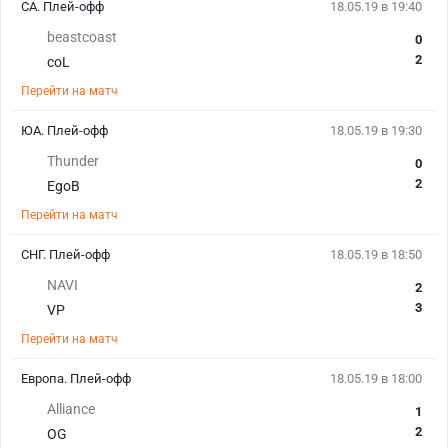
СА. Плей-офф
18.05.19 в 19:40
beastcoast
0
2
coL
Перейти на матч
ЮА. Плей-офф
18.05.19 в 19:30
Thunder
0
2
EgoB
Перейти на матч
СНГ. Плей-офф
18.05.19 в 18:50
NAVI
2
3
VP
Перейти на матч
Европа. Плей-офф
18.05.19 в 18:00
Alliance
1
2
OG