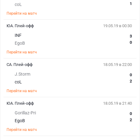
1
coL
Перейти на матч
ЮА. Плей-офф
19.05.19 в 00:30
INF
3
0
EgoB
Перейти на матч
СА. Плей-офф
18.05.19 в 22:00
J.Storm
0
2
coL
Перейти на матч
ЮА. Плей-офф
18.05.19 в 21:40
Gorillaz-Pri
0
2
EgoB
Перейти на матч