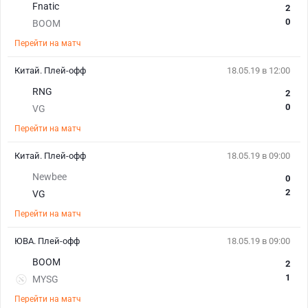
Fnatic
2
0
BOOM
Перейти на матч
Китай. Плей-офф
18.05.19 в 12:00
RNG
2
0
VG
Перейти на матч
Китай. Плей-офф
18.05.19 в 09:00
Newbee
0
2
VG
Перейти на матч
ЮВА. Плей-офф
18.05.19 в 09:00
BOOM
2
1
MYSG
Перейти на матч