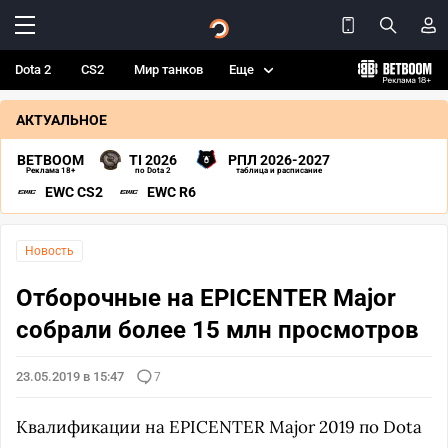
Dota 2
CS2
Мир танков
Еще
АКТУАЛЬНОЕ
BETBOOM
TI 2026
РПЛ 2026-2027
Реклама 18+
по Dota 2
таблица и расписание
EWC CS2
EWC R6
Новость
Отборочные на EPICENTER Major
собрали более 15 млн просмотров
23.05.2019 в 15:47
7
Квалификации на EPICENTER Major 2019 по Dota