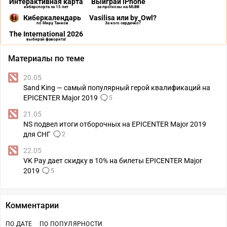
Интерактивная карта
Выиграй iPhone
киберспорта за 15 лет
за прогнозы на MLBB
Киберкалендарь
Vasilisa или by_Owl?
по Миру Танков
За кого сердечко?
The International 2026
выбирай фаворита!
Материалы по теме
20.05
Sand King — самый популярный герой квалификаций на
EPICENTER Major 2019
5
21.05
NS подвел итоги отборочных на EPICENTER Major 2019
для СНГ
2
22.05
VK Pay дает скидку в 10% на билеты EPICENTER Major
2019
5
Комментарии
ПО ДАТЕ
ПО ПОПУЛЯРНОСТИ