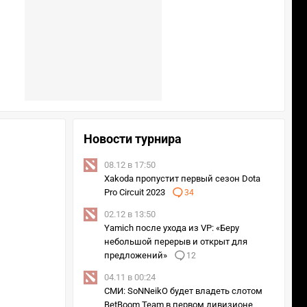
Новости турнира
08.12 в 17:50
Xakoda пропустит первый сезон Dota
Pro Circuit 2023
34
02.12 в 13:50
Yamich после ухода из VP: «Беру
небольшой перерыв и открыт для
предложений»
12
04.11 в 00:24
СМИ: SoNNeikO будет владеть слотом
BetBoom Team в первом дивизионе