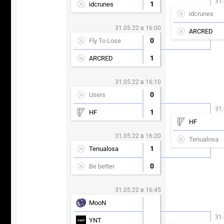
31.
1
idcrunes
idcrunes
31.05.22 в 16:00
ARCRED
0
Fly To Lose
1
ARCRED
31.05.22 в 16:10
0
Users
31.
1
HF
HF
31.05.22 в 16:20
Tenualosa
1
Tenualosa
0
Be better
31.05.22 в 16:45
MooN
31.
YNT