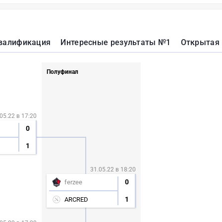
валификация
Интересные результаты №1
Открытая
Полуфинал
05.22 в 17:20
0
1
31.05.22 в 18:20
0
ferzee
1
ARCRED