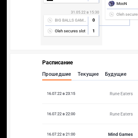
MooN
31.05.22 в 15:30
Oleh secures
0
BIG BALLS GAMING
1
Oleh secures slot
Расписание
Прошедшие
Текущие
Будущие
16.07.22 в 23:15
Rune Eaters
16.07.22 в 22:00
Rune Eaters
16.07.22 в 21:00
Mind Games