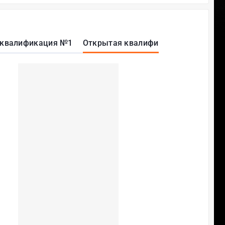
 квалификация №1
Открытая квалификация №2
Инт