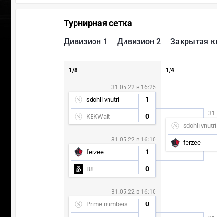
Турнирная сетка
Дивизион 1
Дивизион 2
Закрытая к
1/8
1/4
31.05.22 в 16:25
1
sdohli vnutri
31.
0
KEKWait
sdohli vnutri
31.05.22 в 16:10
ferzee
1
ferzee
0
B8
31.05.22 в 16:10
0
Prime numbers