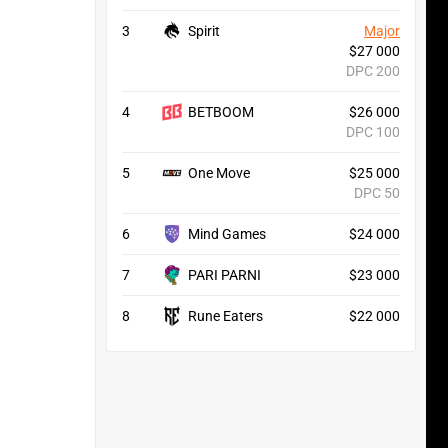
3
Spirit
Major
$27 000
DPC 200
4
BETBOOM
$26 000
DPC 100
5
One Move
$25 000
DPC 50
6
Mind Games
$24 000
7
PARI PARNI
$23 000
8
Rune Eaters
$22 000