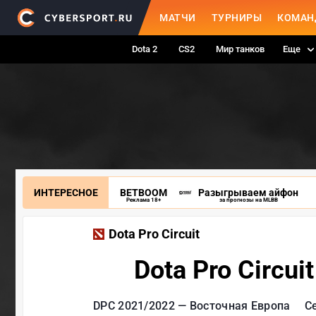
МАТЧИ
ТУРНИРЫ
КОМАН
Dota 2
CS2
Мир танков
Еще
ИНТЕРЕСНОЕ
BETBOOM
Разыгрываем айфон
Реклама 18+
за прогнозы на MLBB
Dota Pro Circuit
Dota Pro Circu
DPC 2021/2022 — Восточная Европа
С