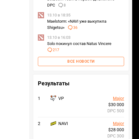
DPC
8
13.10 в 18:35
Maelstorm: «NAVI уже выкупила
Shigetsu»
36
13.10 в 16:03
Solo покинул состав Natus Vincere
217
ВСЕ НОВОСТИ
Результаты
1
VP
Major
$30 000
DPC 500
2
NAVI
Major
$28 000
DPC 300