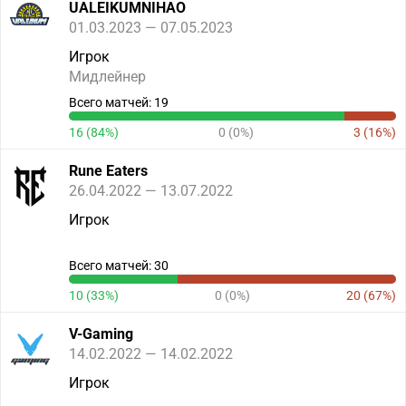
UALEIKUMNIHAO
01.03.2023 — 07.05.2023
Игрок
Мидлейнер
Всего матчей: 19
16 (84%)
0 (0%)
3 (16%)
Rune Eaters
26.04.2022 — 13.07.2022
Игрок
Всего матчей: 30
10 (33%)
0 (0%)
20 (67%)
V-Gaming
14.02.2022 — 14.02.2022
Игрок