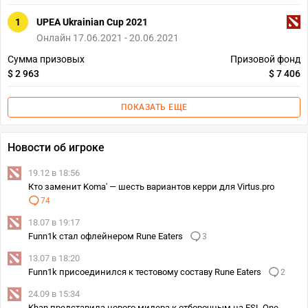
1
UPEA Ukrainian Cup 2021
Онлайн 17.06.2021 - 20.06.2021
Сумма призовых
Призовой фонд
$ 2 963
$ 7 406
ПОКАЗАТЬ ЕЩЕ
Новости об игроке
19.12 в 18:56
Кто заменит Koma' — шесть вариантов керри для Virtus.pro
74
18.07 в 19:17
Funn1k стал офлейнером Rune Eaters
3
13.07 в 18:20
Funn1k присоединился к тестовому составу Rune Eaters
2
24.09 в 15:34
Khan представила нового мидера к отборочным на ESL One