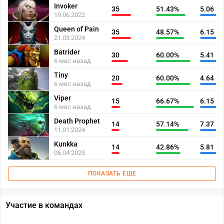
Invoker
35
51.43%
5.06
19.06.2022
Queen of Pain
35
48.57%
6.15
21.03.2024
Batrider
30
60.00%
5.41
6 мес назад
Tiny
20
60.00%
4.64
6 мес назад
Viper
15
66.67%
6.15
6 мес назад
Death Prophet
14
57.14%
7.37
11.01.2024
Kunkka
14
42.86%
5.81
06.04.2023
ПОКАЗАТЬ ЕЩЕ
Участие в командах