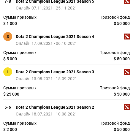
7-8
Dota 2 Champions League 2021 Season 5
Онлайн 07.11.2021 - 25.11.2021
Сумма призовых
Призовой фонд
$ 1 000
$ 50 000
3
Dota 2 Champions League 2021 Season 4
Онлайн 17.09.2021 - 06.10.2021
Сумма призовых
Призовой фонд
$ 5 000
$ 50 000
1
Dota 2 Champions League 2021 Season 3
Онлайн 13.08.2021 - 15.09.2021
Сумма призовых
Призовой фонд
$ 25 000
$ 50 000
5-6
Dota 2 Champions League 2021 Season 2
Онлайн 18.07.2021 - 10.08.2021
Сумма призовых
Призовой фонд
$ 2 000
$ 50 000