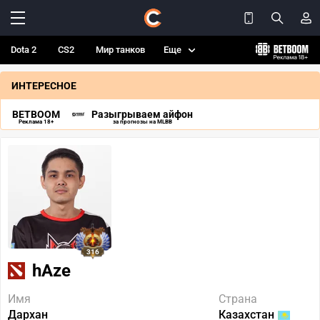
Dota 2
CS2
Мир танков
Еще
ИНТЕРЕСНОЕ
BETBOOM
Разыгрываем айфон
Реклама 18+
за прогнозы на MLBB
316
hAze
Имя
Страна
Дархан
Казахстан