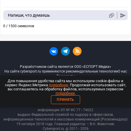
Напиши, что думаешь
0 / 1500 символов
Разработчиком сайта является ООО «ЕСПОРТ Медиа»
На сайте cybersport.ru применяются рекомендательные технологии
О нас
Документы
Для повышения удобства сайта мы используем cookie-файлы и
сервис Яндекс.Метрика
подробнее
. Продолжая использовать сайт,
© ООО «Киберспорт.ру» — Все права защищены
вы соглашаетесь на обработку файлов, используемых сервисом
подробнее
.
18+
ПРИНЯТЬ
ООО «Киберспорт.ру». Свидетельство о регистрации средств массовой
информации ЭЛ № ФС 77 - 74
022
выдано Федеральной службой по надзору в сфере связи,
информационных технологий и массовых коммуникаций (Роскомнадзор)
19 октября 2018 года. Главный редактор — В.Н. Животнев.
Cybersport.ru
@ 2011 - 2026