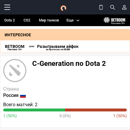
Dota 2
CS2
Мир танков
Еще
ИНТЕРЕСНОЕ
BETBOOM
Разыгрываем айфон
Реклама 18+
за прогнозы на MLBB
C-Generation по Dota 2
Страна
Россия
Всего матчей: 2
1 (50%)
0 (0%)
1 (50%)