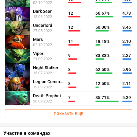
02.10.2022
Dark Seer
12
66.67%
4.73
13.06.2022
Underlord
12
50.00%
3.46
27.05.2022
Mars
11
18.18%
2.10
02.10.2022
Viper
9
33.33%
2.27
21.09.2022
Night Stalker
8
62.50%
5.96
15.07.2022
Legion Commander
8
12.50%
2.11
19.09.2022
Death Prophet
7
85.71%
5.39
26.09.2022
ПОКАЗАТЬ ЕЩЕ
Участие в командах