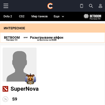
Dota 2
CS2
Мир танков
Еще
ИНТЕРЕСНОЕ
BETBOOM
Разыгрываем айфон
Реклама 18+
за прогнозы на MLBB
673
SuperNova
S9