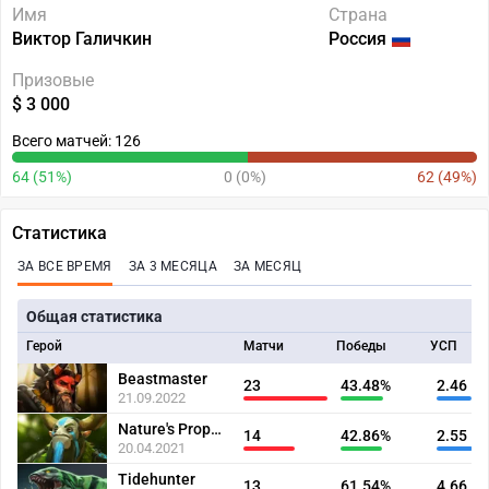
Имя
Страна
Виктор Галичкин
Россия
Призовые
$ 3 000
Всего матчей: 126
64 (51%)
0 (0%)
62 (49%)
Статистика
ЗА ВСЕ ВРЕМЯ
ЗА 3 МЕСЯЦА
ЗА МЕСЯЦ
Общая статистика
Герой
Матчи
Победы
УСП
Beastmaster
23
43.48%
2.46
21.09.2022
Nature's Prophet
14
42.86%
2.55
20.04.2021
Tidehunter
13
61.54%
4.66