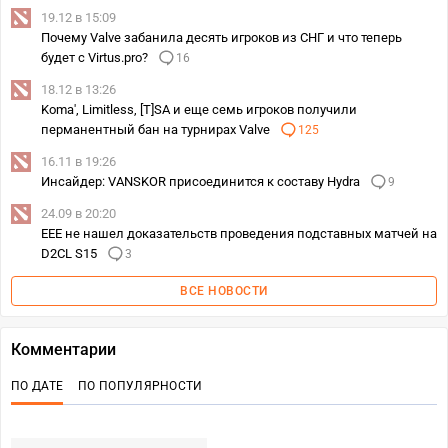
19.12 в 15:09
Почему Valve забанила десять игроков из СНГ и что теперь
будет с Virtus.pro?
16
18.12 в 13:26
Koma', Limitless, [T]SA и еще семь игроков получили
перманентный бан на турнирах Valve
125
16.11 в 19:26
Инсайдер: VANSKOR присоединится к составу Hydra
9
24.09 в 20:20
EEE не нашел доказательств проведения подставных матчей на
D2CL S15
3
ВСЕ НОВОСТИ
Комментарии
ПО ДАТЕ
ПО ПОПУЛЯРНОСТИ