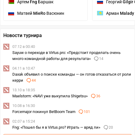
Артем
Fng
Баршак
Георгий
Gilgir
Матвей
MieRo
Васюнин
Арман
Malady
Новости турнира
07.12 в 00:40
Sayuw о переходе в Virtus.pro: «Предстоит проделать очень
много командной работы для результата»
14
04.11 в 10:47
Daxak объявил о поиске команды — он готов отказаться от роли
керри
44
13.10 в 18:35
Maelstorm: «NAVI уже выкупила Shigetsu»
36
10.08 в 16:30
Forcemajor покинул BetBoom Team
101
02.07 в 15:24
Fng: «Пошел бы я в Virtus.pro? Играть — вряд ли»
20