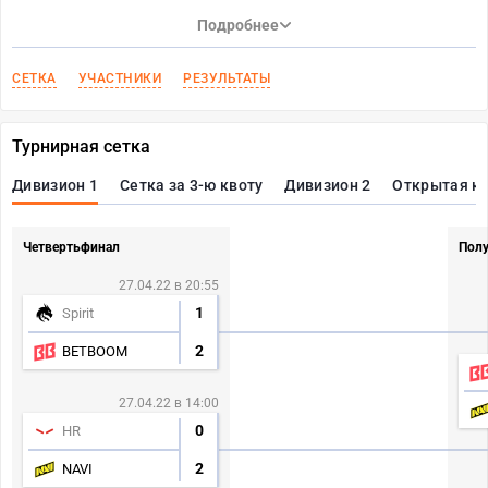
Подробнее
СЕТКА
УЧАСТНИКИ
РЕЗУЛЬТАТЫ
Турнирная сетка
Дивизион 1
Сетка за 3-ю квоту
Дивизион 2
Открытая к
Четвертьфинал
Пол
27.04.22 в 20:55
1
Spirit
2
BETBOOM
27.04.22 в 14:00
0
HR
2
NAVI