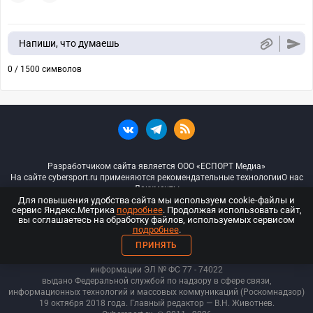
Напиши, что думаешь
0 / 1500 символов
Разработчиком сайта является ООО «ЕСПОРТ Медиа»
На сайте cybersport.ru применяются рекомендательные технологии
О нас
Документы
Для повышения удобства сайта мы используем cookie-файлы и
сервис Яндекс.Метрика
подробнее
. Продолжая использовать сайт,
© ООО «Киберспорт.ру» — Все права защищены
вы соглашаетесь на обработку файлов, используемых сервисом
подробнее
.
18+
ПРИНЯТЬ
ООО «Киберспорт.ру». Свидетельство о регистрации средств массовой
информации ЭЛ № ФС 77 - 74
022
выдано Федеральной службой по надзору в сфере связи,
информационных технологий и массовых коммуникаций (Роскомнадзор)
19 октября 2018 года. Главный редактор — В.Н. Животнев.