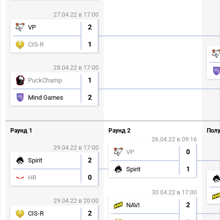
27.04.22 в 17:00
2
VP
1
CIS-R
28.04.22 в 17:00
1
PuckChamp
2
Mind Games
Раунд 1
Раунд 2
Полу
26.04.22 в 09:16
29.04.22 в 17:00
0
VP
2
Spirit
1
Spirit
0
HR
30.04.22 в 17:00
29.04.22 в 20:00
2
NAVI
2
CIS-R