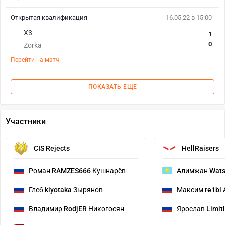
Открытая квалификация
16.05.22 в 15:00
X3
1
0
Zorka
Перейти на матч
ПОКАЗАТЬ ЕЩЕ
Участники
CIS Rejects
HellRaisers
Роман
RAMZES666
Кушнарёв
Алимжан
Wat
Глеб
kiyotaka
Зырянов
Максим
re1bl
Владимир
RodjER
Никогосян
Ярослав
Limit