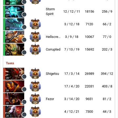
125
28
Storm
12 / 12 / 11
18156
256 / 9
Spirit
27
3 / 12 / 18
7120
66 / 2
120
20
Hellscream
3 / 9 / 18
10067
77 / 0
52
23
Corrupted
7 / 13 / 19
15692
202 / 3
69
24
Тьма
Shigetsu
17 / 3 / 14
26989
394 / 12
68
28
17 / 4 / 20
22031
403 / 8
439
28
Fezor
3 / 14 / 20
9651
81 / 2
524
22
4 / 12 / 21
7300
44 / 3
53
20