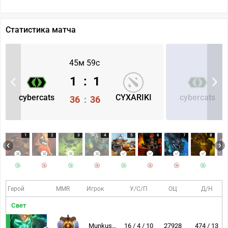
Статистика матча
45м 59с
1
:
1
cybercats
CYXARIKI
cybercats
36
:
36
1
2
3
4
5
6
7
8
Герой
MMR
Игрок
У/С/П
ОЦ
Д/Н
Свет
Munkushi~
16 / 4 / 10
27928
474 / 13