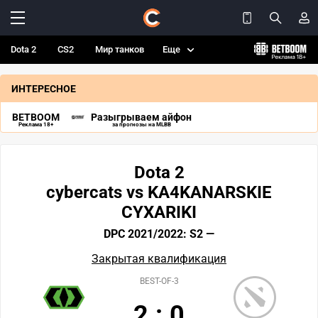
Dota 2
CS2
Мир танков
Еще
ИНТЕРЕСНОЕ
BETBOOM
Разыгрываем айфон
Реклама 18+
за прогнозы на MLBB
Dota 2
cybercats vs KA4KANARSKIE
CYXARIKI
DPC 2021/2022: S2 —
Закрытая квалификация
BEST-OF-3
2
:
0