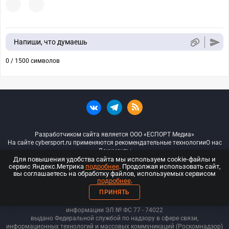
Напиши, что думаешь
0 / 1500 символов
Разработчиком сайта является ООО «ЕСПОРТ Медиа»
На сайте cybersport.ru применяются рекомендательные технологии
О нас
Документы
Для повышения удобства сайта мы используем cookie-файлы и
сервис Яндекс.Метрика
подробнее
. Продолжая использовать сайт,
© ООО «Киберспорт.ру» — Все права защищены
вы соглашаетесь на обработку файлов, используемых сервисом
подробнее
.
18+
ПРИНЯТЬ
ООО «Киберспорт.ру». Свидетельство о регистрации средств массовой
информации ЭЛ № ФС 77 - 74
022
выдано Федеральной службой по надзору в сфере связи,
информационных технологий и массовых коммуникаций (Роскомнадзор)