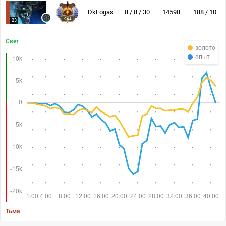
DkFogas
8 / 8 / 30
14598
188 / 10
964
23
Свет
золото
опыт
Тьма