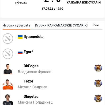
cybercats
KA4KANARSKIE CYXARIKI
17.05.22 в 19:00
Игроки cybercats
Игроки KA4KANARSKIE CYXARIKI
Ранг
Ilyaonedota
Egor^
DkFogas
964
Владислав Фролов
Fezor
524
Михаил Садриев
Shigetsu
68
Максим Попадинец