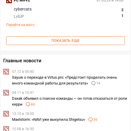
PC MV#2
31.05.23 в 14:00
cybercats
2
1
LvlUP
Перейти на матч
ПОКАЗАТЬ ЕЩЕ
Главные новости
07.12 в 00:40
Sayuw о переходе в Virtus.pro: «Предстоит проделать очень
много командной работы для результата»
14
04.11 в 10:47
Daxak объявил о поиске команды — он готов отказаться от роли
керри
44
13.10 в 18:35
Maelstorm: «NAVI уже выкупила Shigetsu»
36
10.08 в 16:30