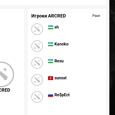
Игроки ARCRED
Ранг
sh
Kanoko
Resu
sunsxt
CRED
Re$pEct