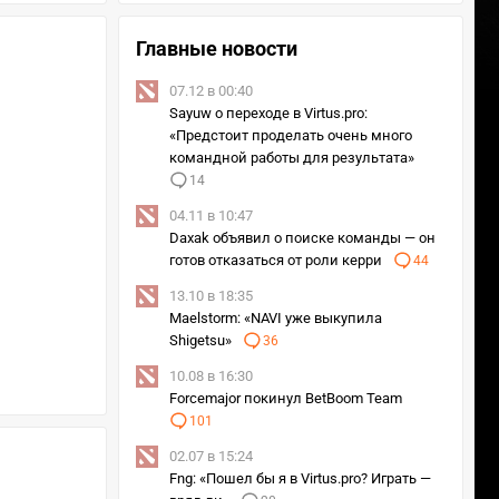
Главные новости
07.12 в 00:40
Sayuw о переходе в Virtus.pro:
«Предстоит проделать очень много
командной работы для результата»
14
04.11 в 10:47
Daxak объявил о поиске команды — он
готов отказаться от роли керри
44
13.10 в 18:35
Maelstorm: «NAVI уже выкупила
Shigetsu»
36
10.08 в 16:30
Forcemajor покинул BetBoom Team
101
02.07 в 15:24
Fng: «Пошел бы я в Virtus.pro? Играть —