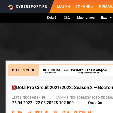
МАТЧИ
ТУРНИРЫ
КОМАН
Dota 2
CS2
Мир танков
Еще
ИНТЕРЕСНОЕ
BETBOOM
Разыгрываем айфон
Реклама 18+
за прогнозы на MLBB
Dota Pro Circuit 2021/2022: Season 2 — Восто
Дата проведения
Сумма призовых
Место прове
26.04.2022 - 22.05.2022
$ 102 500
Онлайн
СЕТКА
РАСПИСАНИЕ
НОВОСТИ
РЕЗУЛЬТАТЫ