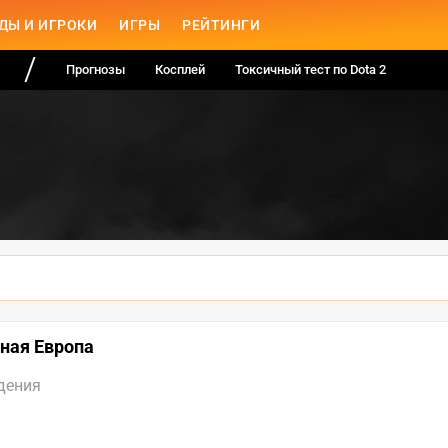
ДЫ И ИГРОКИ
ИГРЫ
РЕЙТИНГИ
Прогнозы
Косплей
Токсичный тест по Dota 2
чная Европа
дения