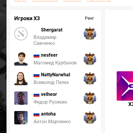
Игроки X3
Ранг
Shergarat
Владимир
1227
Савченко
nesfeer
Магомед Курбанов
179
NattyNarwhal
Всеволод Пелех
137
velheor
Федор Русихин
663
X
antoha
Антон Марченко
302