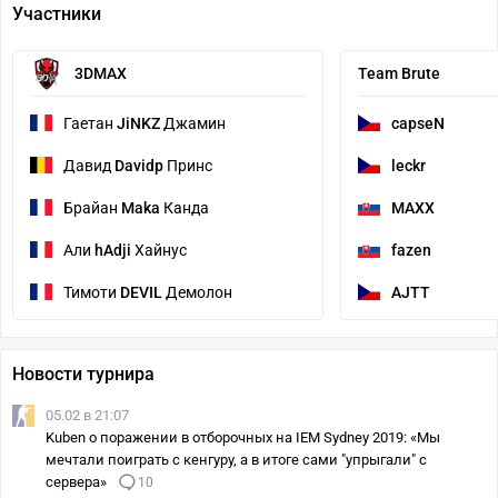
Участники
3DMAX
Team Brute
Гаетан
JiNKZ
Джамин
capseN
Давид
Davidp
Принс
leckr
Брайан
Maka
Канда
MAXX
Али
hAdji
Хайнус
fazen
Тимоти
DEVIL
Демолон
AJTT
Новости турнира
05.02 в 21:07
Kuben о поражении в отборочных на IEM Sydney 2019: «Мы
мечтали поиграть с кенгуру, а в итоге сами "упрыгали" с
сервера»
10