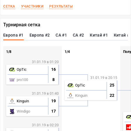
СЕТКА
УЧАСТНИКИ
РЕЗУЛЬТАТЫ
Турнирная сетка
Европа #1
Европа #2
СА #1
СА #2
Китай #1
Китай #
1/8
1/4
Пол
31.01.19 в 01:20
16
OpTic
31.01.19 в 20:15
8
pro100
25
OpTic
31.01.19 в 01:40
22
Kinguin
19
Kinguin
17
Windigo
31.01.19 в 02:20