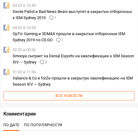
04.02 в 10:45
Swole Patrol и Bad News Bears выступят в закрытых отборочных
к IEM Sydney 2019
1
04.02 в 10:28
OpTic Gaming и 3DMAX прошли в закрытые отборочные IEM
Sydney 2019 по CS:GO
1
02.02 в 09:56
Smooya сыграет за Denial Esports на квалификации к IEM Season
XIV — Sydney
3
01.02 в 11:36
Valiance & Co и forZe прошли в закрытую квалификацию на IEM
Season XIV — Sydney
ВСЕ НОВОСТИ
Комментарии
ПО ДАТЕ
ПО ПОПУЛЯРНОСТИ