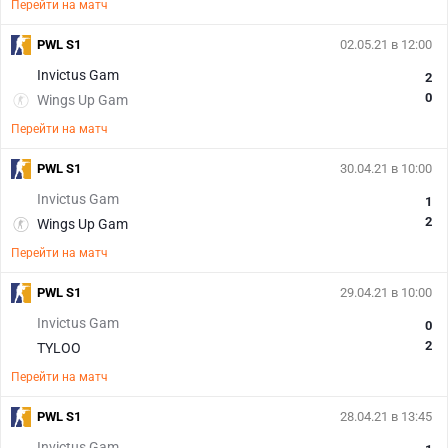
Перейти на матч
PWL S1
02.05.21 в 12:00
Invictus Gam
2
0
Wings Up Gam
Перейти на матч
PWL S1
30.04.21 в 10:00
Invictus Gam
1
2
Wings Up Gam
Перейти на матч
PWL S1
29.04.21 в 10:00
Invictus Gam
0
2
TYLOO
Перейти на матч
PWL S1
28.04.21 в 13:45
Invictus Gam