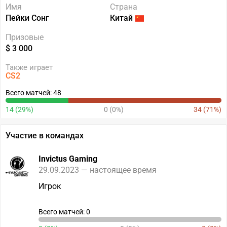
Имя
Страна
Пейки Сонг
Китай
Призовые
$ 3 000
Также играет
CS2
Всего матчей: 48
14 (29%)
0 (0%)
34 (71%)
Участие в командах
Invictus Gaming
29.09.2023 — настоящее время
Игрок
Всего матчей: 0