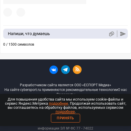
Напиши, что думаешь
0 / 1500 символов
Разработчиком сайта является ООО «ЕСПОРТ Медиа»
На сайте cybersport.ru применяются рекомендательные технологии
О нас
Документы
Для повышения удобства сайта мы используем cookie-файлы и
сервис Яндекс.Метрика
подробнее
. Продолжая использовать сайт,
© ООО «Киберспорт.ру» — Все права защищены
вы соглашаетесь на обработку файлов, используемых сервисом
подробнее
.
18+
ПРИНЯТЬ
ООО «Киберспорт.ру». Свидетельство о регистрации средств массовой
информации ЭЛ № ФС 77 - 74
022