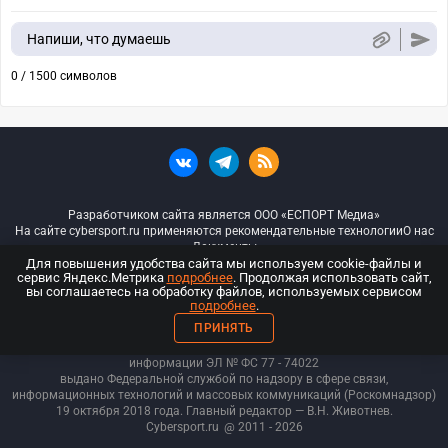
Напиши, что думаешь
0 / 1500 символов
Разработчиком сайта является ООО «ЕСПОРТ Медиа»
На сайте cybersport.ru применяются рекомендательные технологии
О нас
Документы
Для повышения удобства сайта мы используем cookie-файлы и
сервис Яндекс.Метрика
подробнее
. Продолжая использовать сайт,
© ООО «Киберспорт.ру» — Все права защищены
вы соглашаетесь на обработку файлов, используемых сервисом
подробнее
.
18+
ПРИНЯТЬ
ООО «Киберспорт.ру». Свидетельство о регистрации средств массовой
информации ЭЛ № ФС 77 - 74
022
выдано Федеральной службой по надзору в сфере связи,
информационных технологий и массовых коммуникаций (Роскомнадзор)
19 октября 2018 года. Главный редактор — В.Н. Животнев.
Cybersport.ru
@ 2011 - 2026