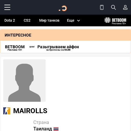
Dota 2
CS2
Мир танков
Еще
ИНТЕРЕСНОЕ
BETBOOM
Разыгрываем айфон
Реклама 18+
за прогнозы на MLBB
MAIROLLS
Страна
Таиланд