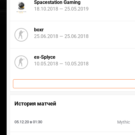
Spacestation Gaming
18.10.2018 — 25.05.2019
boxr
25.06.2018 — 25.06.2018
ex-Splyce
10.05.2018 — 10.05.2018
История матчей
05.12.20 в 01:30
Mythic