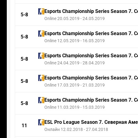
Esports Championship Series Season 7.
5-8
Online 20.05.2019 - 24.05.2019
Esports Championship Series Season 7.
5-8
Online 12.05.2019 - 16.05.2019
Esports Championship Series Season 7.
5-8
Online 24.04.2019 - 28.04.2019
Esports Championship Series Season 7.
5-8
Online 17.03.2019 - 21.03.2019
Esports Championship Series Season 7.
5-8
Online 11.03.2019 - 15.03.2019
ESL Pro League Season 7. Северная Ам
11
Онлайн 12.02.2018 - 27.04.2018