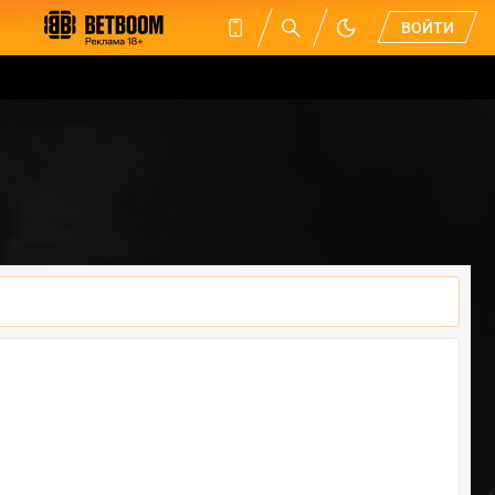
ВОЙТИ