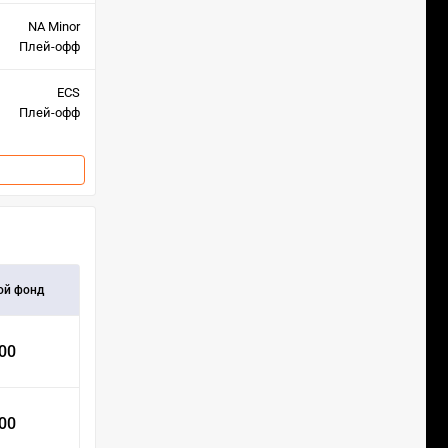
NA Minor
Плей-офф
ECS
Плей-офф
ой фонд
000
000