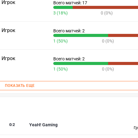
Игрок
Всего матчей: 17
3 (18%)
0 (0%)
Игрок
Всего матчей: 2
1 (50%)
0 (0%)
Игрок
Всего матчей: 2
1 (50%)
0 (0%)
ПОКАЗАТЬ ЕЩЕ
0
:
2
YeaH! Gaming
Гр