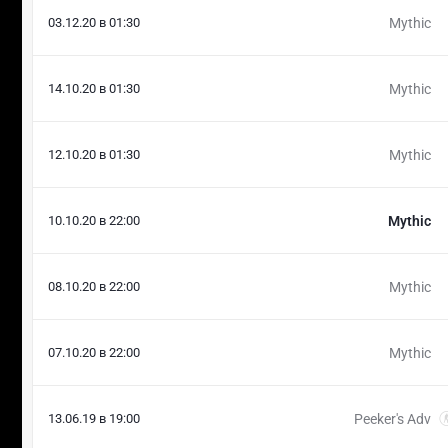
03.12.20 в 01:30
Mythic
14.10.20 в 01:30
Mythic
12.10.20 в 01:30
Mythic
10.10.20 в 22:00
Mythic
08.10.20 в 22:00
Mythic
07.10.20 в 22:00
Mythic
13.06.19 в 19:00
Peeker's Adv