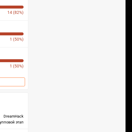
14 (82%)
1 (50%)
1 (50%)
DreamHack
упповой этап