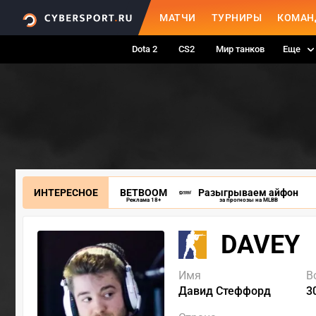
МАТЧИ
ТУРНИРЫ
КОМАН
Dota 2
CS2
Мир танков
Еще
ИНТЕРЕСНОЕ
BETBOOM
Разыгрываем айфон
Реклама 18+
за прогнозы на MLBB
DAVEY
Имя
В
Давид Стеффорд
3