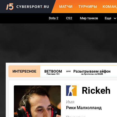
МАТЧИ
ТУРНИРЫ
КОМАН
Dota 2
CS2
Мир танков
Еще
ИНТЕРЕСНОЕ
BETBOOM
Разыгрываем айфон
Реклама 18+
за прогнозы на MLBB
Rickeh
Имя
Рики Малхолланд