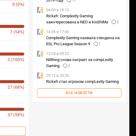
2019 году
17
0 (0%)
04.09 в 18:13
Rickeh: Complexity Gaming
заинтересована в NEO и kioShiMa
5
7 (54%)
14.05 в 17:40
Complexity Gaming назвала стендина на
ESL Pro League Season 9
1
12.04 в 09:22
2 (100%)
N0thing снова сыграет за compLexity
Gaming
3
29.12 в 20:26
Rickeh стал игроком compLexity Gaming
27 (68%)
ВСЕ НОВОСТИ
37 (58%)