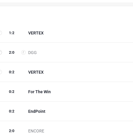
1
:
2
VERTEX
2
:
0
DGG
0
:
2
VERTEX
0
:
2
For The Win
0
:
2
EndPoint
2
:
0
ENCORE