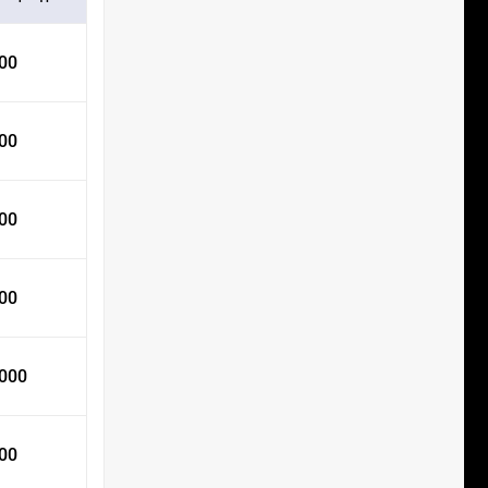
000
000
000
000
 000
000