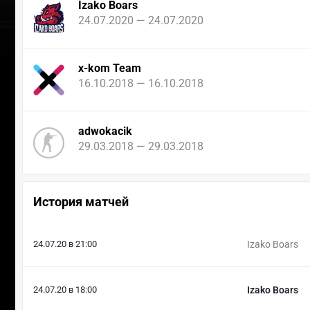
Izako Boars
24.07.2020 — 24.07.2020
x-kom Team
16.10.2018 — 16.10.2018
adwokacik
29.03.2018 — 29.03.2018
История матчей
24.07.20 в 21:00
Izako Boars
24.07.20 в 18:00
Izako Boars