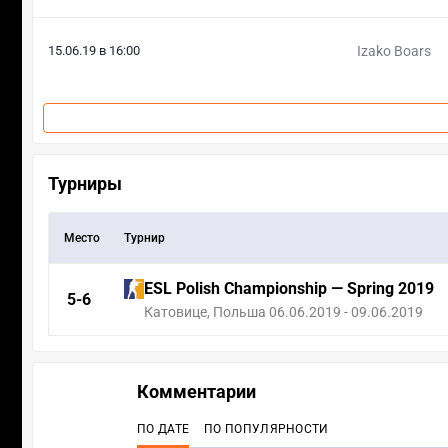
15.06.19 в 16:00
Izako Boars
Турниры
Место
Турнир
ESL Polish Championship — Spring 2019
5-6
Катовице, Польша 06.06.2019 - 09.06.2019
Комментарии
ПО ДАТЕ
ПО ПОПУЛЯРНОСТИ