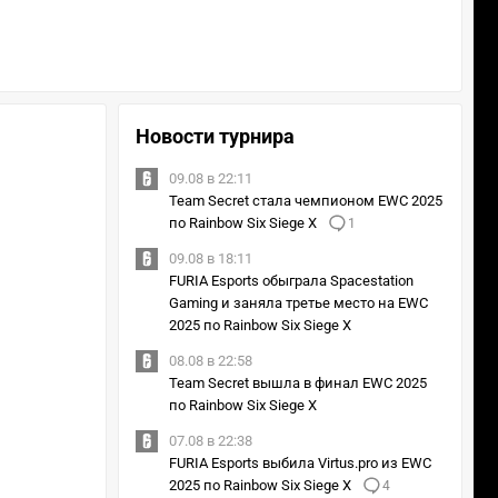
Новости турнира
09.08 в 22:11
Team Secret стала чемпионом EWC 2025
по Rainbow Six Siege X
1
09.08 в 18:11
FURIA Esports обыграла Spacestation
Gaming и заняла третье место на EWC
2025 по Rainbow Six Siege X
08.08 в 22:58
Team Secret вышла в финал EWC 2025
по Rainbow Six Siege X
07.08 в 22:38
FURIA Esports выбила Virtus.pro из EWC
2025 по Rainbow Six Siege X
4