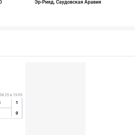
0
Эр-Рияд, Саудовская Аравия
08.25 в 19:05
1
t
0