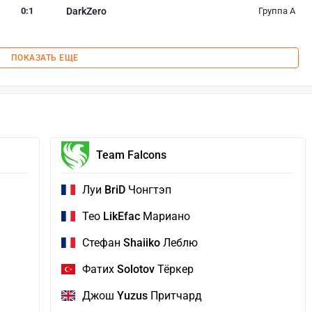
0
:
1
DarkZero
Группа A
ПОКАЗАТЬ ЕЩЕ
Team Falcons
Луи
BriD
Чонгтэп
Тео
LikEfac
Мариано
Стефан
Shaiiko
Леблю
Фатих
Solotov
Тёркер
Джош
Yuzus
Притчард