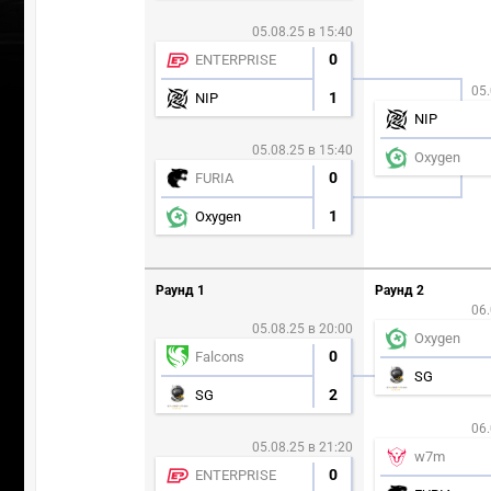
05.08.25 в 15:40
0
ENTERPRISE
05.
1
NIP
NIP
05.08.25 в 15:40
Oxygen
0
FURIA
1
Oxygen
Раунд 1
Раунд 2
06.
05.08.25 в 20:00
Oxygen
0
Falcons
SG
2
SG
06.
05.08.25 в 21:20
w7m
0
ENTERPRISE