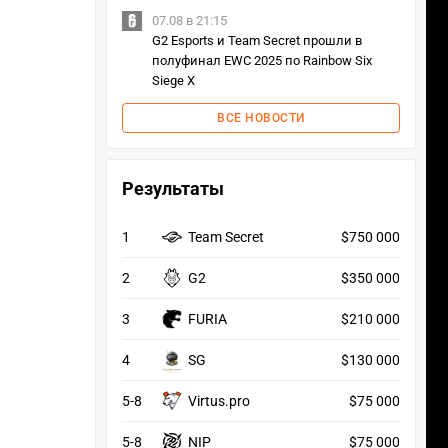
07.08 в 21:15
G2 Esports и Team Secret прошли в
полуфинал EWC 2025 по Rainbow Six
Siege X
ВСЕ НОВОСТИ
Результаты
1
Team Secret
$750 000
2
G2
$350 000
3
FURIA
$210 000
4
SG
$130 000
5-8
Virtus.pro
$75 000
5-8
NIP
$75 000