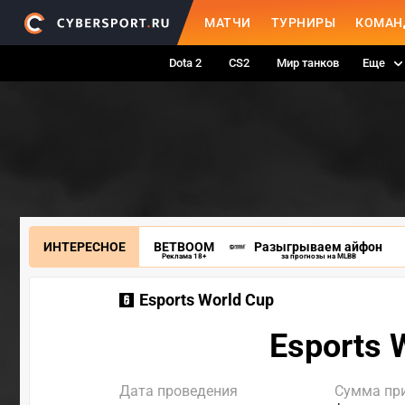
МАТЧИ
ТУРНИРЫ
КОМАН
Dota 2
CS2
Мир танков
Еще
ИНТЕРЕСНОЕ
BETBOOM
Разыгрываем айфон
Реклама 18+
за прогнозы на MLBB
Esports World Cup
Esports 
Дата проведения
Сумма пр