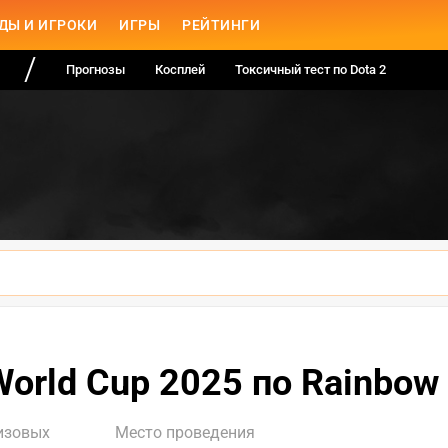
ДЫ И ИГРОКИ
ИГРЫ
РЕЙТИНГИ
Прогнозы
Косплей
Токсичный тест по Dota 2
World Cup 2025 по Rainbow 
изовых
Место проведения