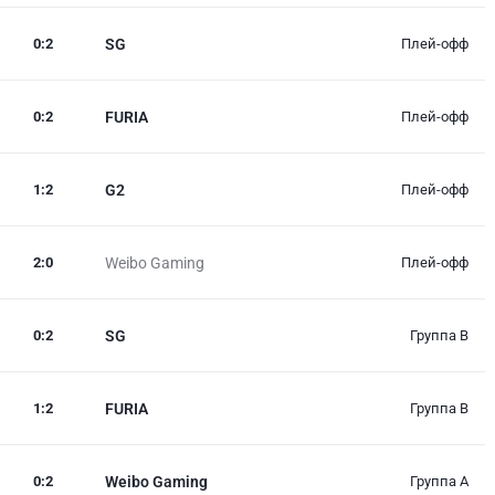
0
:
2
SG
Плей-офф
0
:
2
FURIA
Плей-офф
1
:
2
G2
Плей-офф
2
:
0
Weibo Gaming
Плей-офф
0
:
2
SG
Группа B
1
:
2
FURIA
Группа B
0
:
2
Weibo Gaming
Группа A