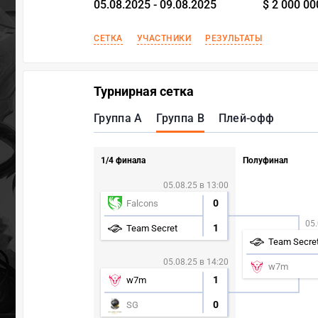
05.08.2025 - 09.08.2025
$ 2 000 00
СЕТКА
УЧАСТНИКИ
РЕЗУЛЬТАТЫ
Турнирная сетка
Группа A
Группа B
Плей-офф
1/4 финала
Полуфинал
05.08.25 в 13:00
0
Falcons
05.
1
Team Secret
Team Secre
05.08.25 в 14:20
w7m
1
w7m
0
SG