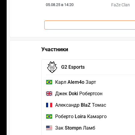
05.08.25 в 14:20
FaZe Clan
Участники
G2 Esports
Карл
Alem4o
Зарт
Джек
Doki
Робертсон
Александр
BlaZ
Томас
Роберто
Loira
Камарго
Зак
Stompn
Ламб