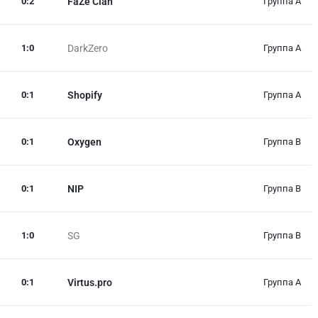
0
:
2
FaZe Clan
Группа A
1
:
0
DarkZero
Группа A
0
:
1
Shopify
Группа A
0
:
1
Oxygen
Группа B
0
:
1
NIP
Группа B
1
:
0
SG
Группа B
0
:
1
Virtus.pro
Группа A