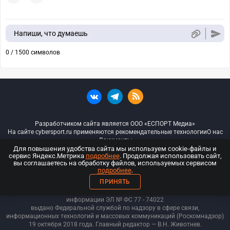
Напиши, что думаешь
0 / 1500 символов
Разработчиком сайта является ООО «ЕСПОРТ Медиа»
На сайте cybersport.ru применяются рекомендательные технологии
О нас
Документы
Для повышения удобства сайта мы используем cookie-файлы и
сервис Яндекс.Метрика
подробнее
. Продолжая использовать сайт,
© ООО «Киберспорт.ру» — Все права защищены
вы соглашаетесь на обработку файлов, используемых сервисом
подробнее
.
18+
ПРИНЯТЬ
ООО «Киберспорт.ру». Свидетельство о регистрации средств массовой
информации ЭЛ № ФС 77 - 74
022
выдано Федеральной службой по надзору в сфере связи,
информационных технологий и массовых коммуникаций (Роскомнадзор)
19 октября 2018 года. Главный редактор — В.Н. Животнев.