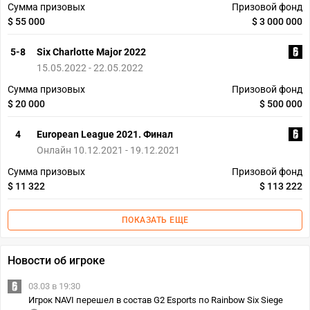
Сумма призовых
Призовой фонд
$ 55 000
$ 3 000 000
5-8
Six Charlotte Major 2022
15.05.2022 - 22.05.2022
Сумма призовых
Призовой фонд
$ 20 000
$ 500 000
4
European League 2021. Финал
Онлайн 10.12.2021 - 19.12.2021
Сумма призовых
Призовой фонд
$ 11 322
$ 113 222
ПОКАЗАТЬ ЕЩЕ
Новости об игроке
03.03 в 19:30
Игрок NAVI перешел в состав G2 Esports по Rainbow Six Siege