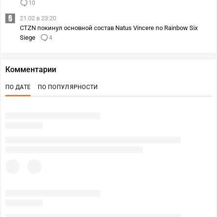
10
21.02 в 23:20
CTZN покинул основной состав Natus Vincere по Rainbow Six
Siege
4
Комментарии
ПО ДАТЕ
ПО ПОПУЛЯРНОСТИ