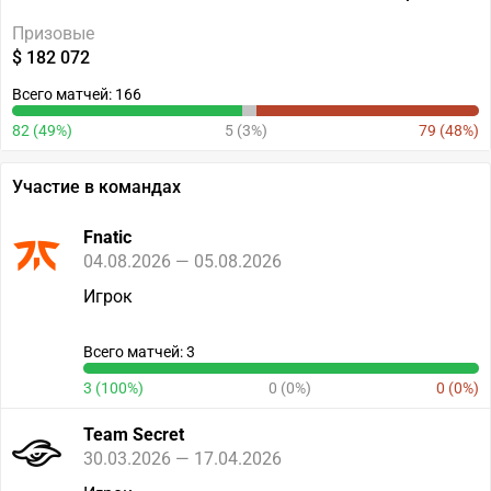
Призовые
$ 182 072
Всего матчей: 166
82 (49%)
5 (3%)
79 (48%)
Участие в командах
Fnatic
04.08.2026 — 05.08.2026
Игрок
Всего матчей: 3
3 (100%)
0 (0%)
0 (0%)
Team Secret
30.03.2026 — 17.04.2026