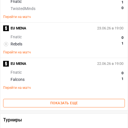
Fnatic
1
0
TwistedMinds
Перейти на матч
EU MENA
23.06.26 в 19:00
Fnatic
0
1
Rebels
Перейти на матч
EU MENA
22.06.26 в 19:00
Fnatic
0
1
Falcons
Перейти на матч
ПОКАЗАТЬ ЕЩЕ
Турниры