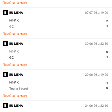
Перейти на матч
EU MENA
07.07.26 в 19:00
Fnatic
2
1
G2
Перейти на матч
EU MENA
30.06.26 в 22:30
Fnatic
0
1
G2
Перейти на матч
EU MENA
29.06.26 в 19:00
Fnatic
1
0
Team Secret
Перейти на матч
EU MENA
24.06.26 в 22:10