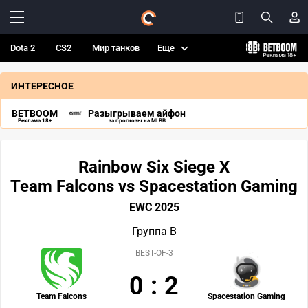
Dota 2
CS2
Мир танков
Еще
ИНТЕРЕСНОЕ
BETBOOM
Разыгрываем айфон
Реклама 18+
за прогнозы на MLBB
Rainbow Six Siege X
Team Falcons vs Spacestation Gaming
EWC 2025
Группа B
BEST-OF-3
0
:
2
Team Falcons
Spacestation Gaming