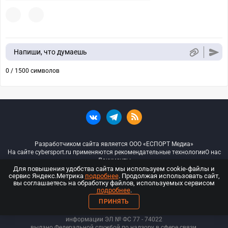
Напиши, что думаешь
0 / 1500 символов
Разработчиком сайта является ООО «ЕСПОРТ Медиа»
На сайте cybersport.ru применяются рекомендательные технологии
О нас
Документы
Для повышения удобства сайта мы используем cookie-файлы и
сервис Яндекс.Метрика
подробнее
. Продолжая использовать сайт,
© ООО «Киберспорт.ру» — Все права защищены
вы соглашаетесь на обработку файлов, используемых сервисом
подробнее
.
18+
ПРИНЯТЬ
ООО «Киберспорт.ру». Свидетельство о регистрации средств массовой
информации ЭЛ № ФС 77 - 74
022
выдано Федеральной службой по надзору в сфере связи,