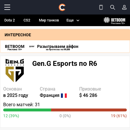
Dota 2
CS2
Мир танков
Еще
ИНТЕРЕСНОЕ
BETBOOM
Разыгрываем айфон
Реклама 18+
за прогнозы на MLBB
Gen.G Esports по R6
Основан
Страна
Призовые
в 2025 году
Франция
$ 46 286
Всего матчей: 31
12 (39%)
0 (0%)
19 (61%)