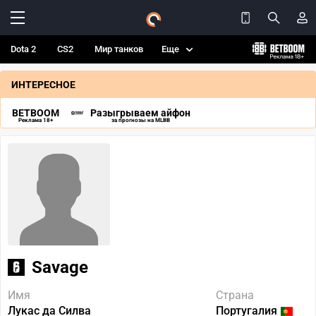
Dota 2
CS2
Мир танков
Еще
ИНТЕРЕСНОЕ
BETBOOM
Разыгрываем айфон
Реклама 18+
за прогнозы на MLBB
Savage
Имя
Страна
Лукас да Силва
Португалия