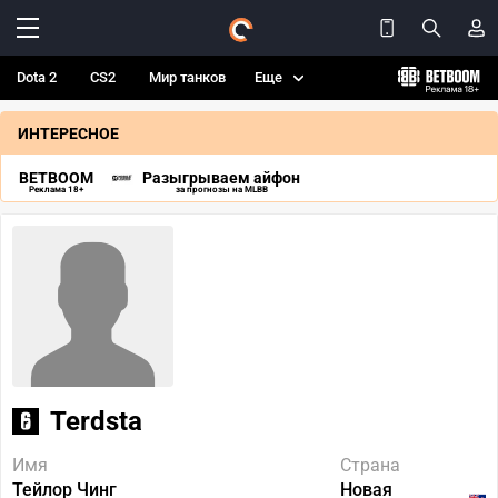
Dota 2
CS2
Мир танков
Еще
ИНТЕРЕСНОЕ
BETBOOM
Разыгрываем айфон
Реклама 18+
за прогнозы на MLBB
Terdsta
Имя
Страна
Тейлор Чинг
Новая