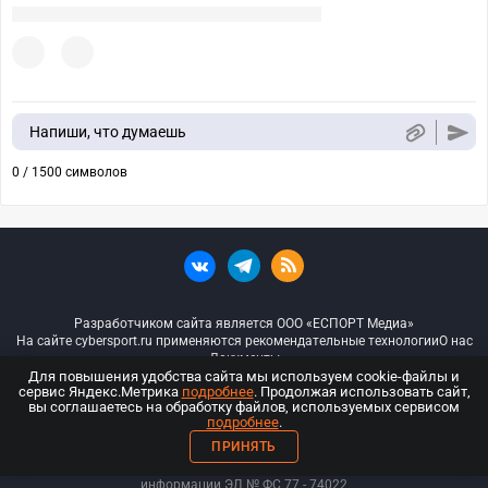
Напиши, что думаешь
0 / 1500 символов
Разработчиком сайта является ООО «ЕСПОРТ Медиа»
На сайте cybersport.ru применяются рекомендательные технологии
О нас
Документы
Для повышения удобства сайта мы используем cookie-файлы и
сервис Яндекс.Метрика
подробнее
. Продолжая использовать сайт,
© ООО «Киберспорт.ру» — Все права защищены
вы соглашаетесь на обработку файлов, используемых сервисом
подробнее
.
18+
ПРИНЯТЬ
ООО «Киберспорт.ру». Свидетельство о регистрации средств массовой
информации ЭЛ № ФС 77 - 74
022