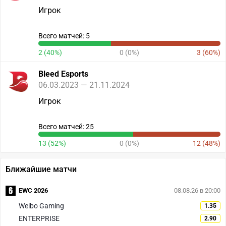
Игрок
Всего матчей: 5
2 (40%)
0 (0%)
3 (60%)
Bleed Esports
06.03.2023 — 21.11.2024
Игрок
Всего матчей: 25
13 (52%)
0 (0%)
12 (48%)
Ближайшие матчи
EWC 2026
08.08.26 в 20:00
Weibo Gaming
1.35
ENTERPRISE
2.90