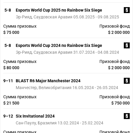
5-8
Esports World Cup 2025 по Rainbow Six Siege
Эр-Рияд, Саудовская Аравия 05.08.2025 - 09.08.2025
Сумма призовых
Призовой фонд
$ 75 000
$ 2 000 000
5-8
Esports World Cup 2024 по Rainbow Six Siege
Эр-Рияд, Саудовская Аравия 31.07.2024 - 04.08.2024
Сумма призовых
Призовой фонд
$ 80 000
$ 2 000 000
9–11
BLAST R6 Major Manchester 2024
Манчестер, Великобритания 16.05.2024 - 26.05.2024
Сумма призовых
Призовой фонд
$ 21 500
$ 750 000
9–12
Six Invitational 2024
Сан-Паулу, Бразилия 13.02.2024 - 25.02.2024
Сумма призовых
Призовой фонд