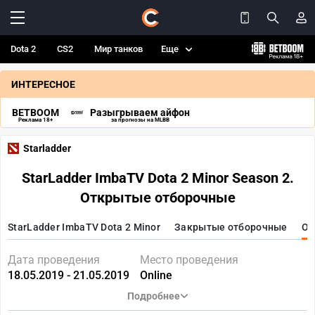
Dota 2
CS2
Мир танков
Еще
ИНТЕРЕСНОЕ
BETBOOM
Разыгрываем айфон
Реклама 18+
за прогнозы на MLBB
Starladder
StarLadder ImbaTV Dota 2 Minor Season 2.
Открытые отборочные
StarLadder ImbaTV Dota 2 Minor
Закрытые отборочные
От
Дата проведения
Место проведения
18.05.2019 - 21.05.2019
Online
Подробнее