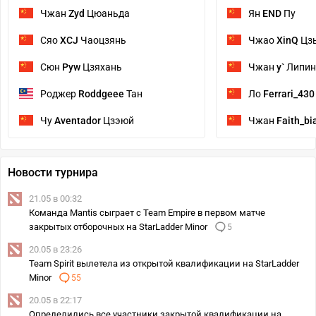
Чжан
Zyd
Цюаньда
Ян
END
Пу
Сяо
XCJ
Чаоцзянь
Чжао
XinQ
Цз
Сюн
Pyw
Цзяхань
Чжан
y`
Липин
Роджер
Roddgeee
Тан
Ло
Ferrari_430
Чу
Aventador
Цзэюй
Чжан
Faith_bi
Новости турнира
21.05 в 00:32
Команда Mantis сыграет с Team Empire в первом матче
закрытых отборочных на StarLadder Minor
5
20.05 в 23:26
Team Spirit вылетела из открытой квалификации на StarLadder
Minor
55
20.05 в 22:17
Определились все участники закрытой квалификации на