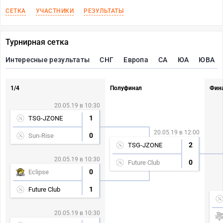
СЕТКА
УЧАСТНИКИ
РЕЗУЛЬТАТЫ
Турнирная сетка
Интересные результаты
СНГ
Европа
СА
ЮА
ЮВА
1/4
Полуфинал
Фин
20.05.19 в 10:30
1
TSG-JZONE
20.05.19 в 12:00
0
Sun-Rise
2
TSG-JZONE
20.05.19 в 10:30
0
Future Club
0
Eclipse
1
Future Club
20.05.19 в 10:30