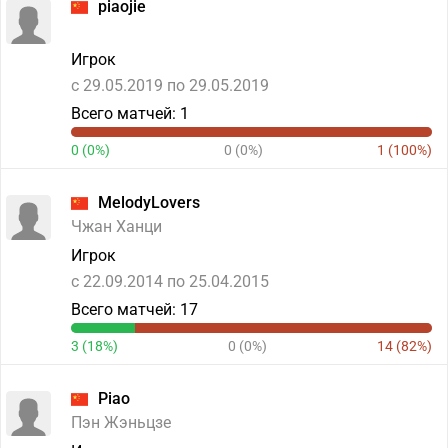
piaojie
Игрок
c 29.05.2019 по 29.05.2019
Всего матчей: 1
0 (0%)
0 (0%)
1 (100%)
MelodyLovers
Чжан Ханци
Игрок
c 22.09.2014 по 25.04.2015
Всего матчей: 17
3 (18%)
0 (0%)
14 (82%)
Piao
Пэн Жэньцзе