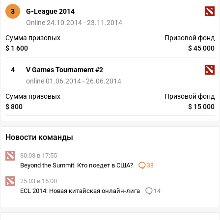
3
G-League 2014
Online 24.10.2014 - 23.11.2014
Сумма призовых
Призовой фонд
$ 1 600
$ 45 000
4
V Games Tournament #2
online 01.06.2014 - 26.06.2014
Сумма призовых
Призовой фонд
$ 800
$ 15 000
Новости команды
30.03 в 17:55
Beyond the Summit: Кто поедет в США?
38
25.03 в 15:00
ECL 2014: Новая китайская онлайн-лига
14