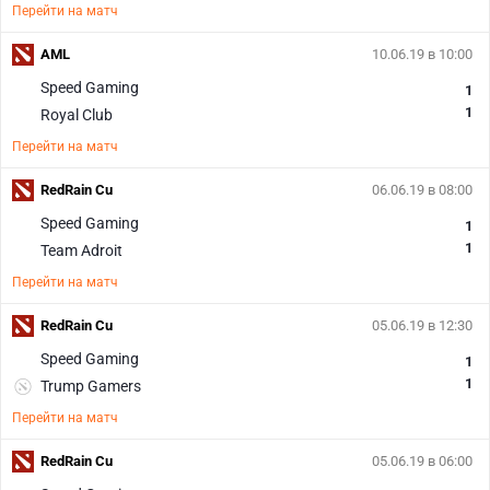
Перейти на матч
AML
10.06.19 в 10:00
Speed Gaming
1
1
Royal Club
Перейти на матч
RedRain Cu
06.06.19 в 08:00
Speed Gaming
1
1
Team Adroit
Перейти на матч
RedRain Cu
05.06.19 в 12:30
Speed Gaming
1
1
Trump Gamers
Перейти на матч
RedRain Cu
05.06.19 в 06:00