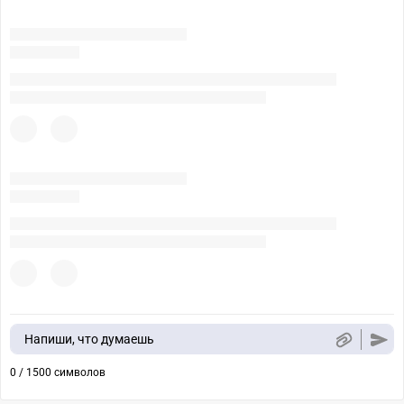
Напиши, что думаешь
0 / 1500 символов