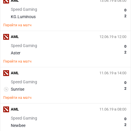
AML
13.06.19 в 08:00
Speed Gaming
0
2
KG.Luminous
Перейти на матч
AML
12.06.19 в 12:00
Speed Gaming
0
2
Aster
Перейти на матч
AML
11.06.19 в 14:00
Speed Gaming
0
2
Sunrise
Перейти на матч
AML
11.06.19 в 08:00
Speed Gaming
0
2
Newbee