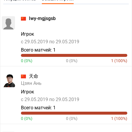
Iwy-mgjsgsb
Игрок
c 29.05.2019 по 29.05.2019
Всего матчей: 1
0 (0%)
0 (0%)
1 (100%)
天命
Цзян Ань
Игрок
c 29.05.2019 по 29.05.2019
Всего матчей: 1
0 (0%)
0 (0%)
1 (100%)