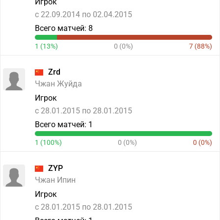
Игрок
c 22.09.2014 по 02.04.2015
Всего матчей: 8
1 (13%)
0 (0%)
7 (88%)
Zrd
Чжан Жуйда
Игрок
c 28.01.2015 по 28.01.2015
Всего матчей: 1
1 (100%)
0 (0%)
0 (0%)
ZYP
Чжан Ипин
Игрок
c 28.01.2015 по 28.01.2015