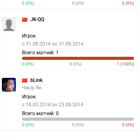
0 (0%)
0 (0%)
0 (0%)
JK-QQ
Игрок
c 31.08.2014 по 31.08.2014
Всего матчей: 1
0 (0%)
0 (0%)
1 (100%)
bLink
Чжоу Ян
Игрок
c 18.03.2014 по 25.08.2014
Всего матчей: 0
0 (0%)
0 (0%)
0 (0%)