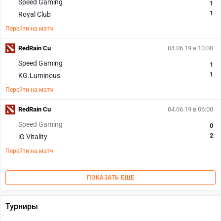
Speed Gaming
1
1
Royal Club
Перейти на матч
RedRain Cu
04.06.19 в 10:00
Speed Gaming
1
1
KG.Luminous
Перейти на матч
RedRain Cu
04.06.19 в 06:00
Speed Gaming
0
2
iG Vitality
Перейти на матч
ПОКАЗАТЬ ЕЩЕ
Турниры