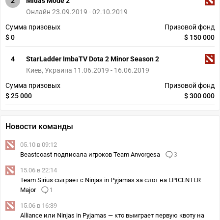
2
Midas Mode 2
Онлайн 23.09.2019 - 02.10.2019
Сумма призовых
Призовой фонд
$ 0
$ 150 000
4
StarLadder ImbaTV Dota 2 Minor Season 2
Киев, Украина 11.06.2019 - 16.06.2019
Сумма призовых
Призовой фонд
$ 25 000
$ 300 000
Новости команды
05.10 в 09:12
Beastcoast подписала игроков Team Anvorgesa
3
15.06 в 22:14
Team Sirius сыграет с Ninjas in Pyjamas за слот на EPICENTER
Major
1
15.06 в 16:39
Alliance или Ninjas in Pyjamas — кто выиграет первую квоту на