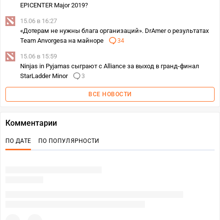
EPICENTER Major 2019?
15.06 в 16:27
«Дотерам не нужны блага организаций». DrAmer о результатах
Team Anvorgesa на майноре
34
15.06 в 15:59
Ninjas in Pyjamas сыграют с Alliance за выход в гранд-финал
StarLadder Minor
3
ВСЕ НОВОСТИ
Комментарии
ПО ДАТЕ
ПО ПОПУЛЯРНОСТИ