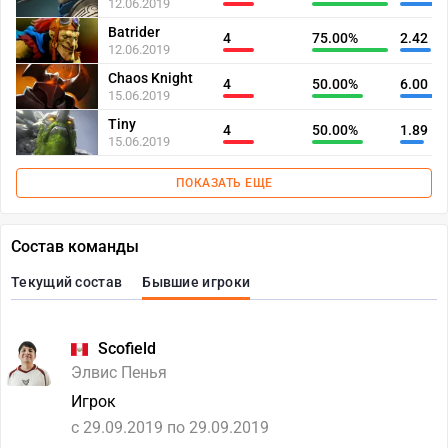
12.06.2019
Batrider
4
75.00%
2.42
12.06.2019
Chaos Knight
4
50.00%
6.00
15.06.2019
Tiny
4
50.00%
1.89
15.06.2019
ПОКАЗАТЬ ЕЩЕ
Состав команды
Текущий состав
Бывшие игроки
Scofield
Элвис Пенья
Игрок
c 29.09.2019 по 29.09.2019