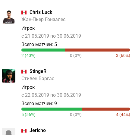
Chris Luck
Жан-Пьер Гонзалес
Игрок
c 21.05.2019 по 30.06.2019
Всего матчей: 5
2 (40%)
0 (0%)
3 (60%)
StingeR
Стивен Варгас
Игрок
c 22.05.2019 по 30.06.2019
Всего матчей: 9
5 (56%)
0 (0%)
4 (44%)
Jericho