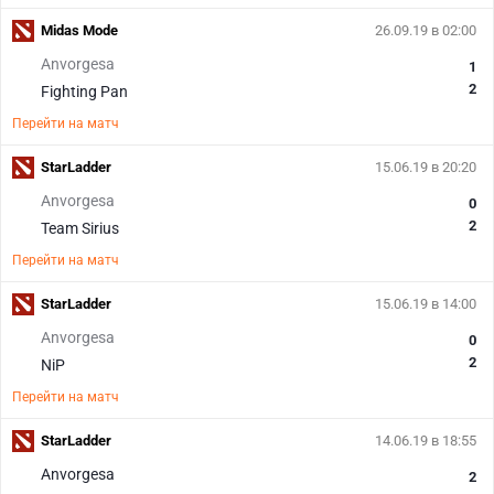
Midas Mode
26.09.19 в 02:00
Anvorgesa
1
2
Fighting Pan
Перейти на матч
StarLadder
15.06.19 в 20:20
Anvorgesa
0
2
Team Sirius
Перейти на матч
StarLadder
15.06.19 в 14:00
Anvorgesa
0
2
NiP
Перейти на матч
StarLadder
14.06.19 в 18:55
Anvorgesa
2