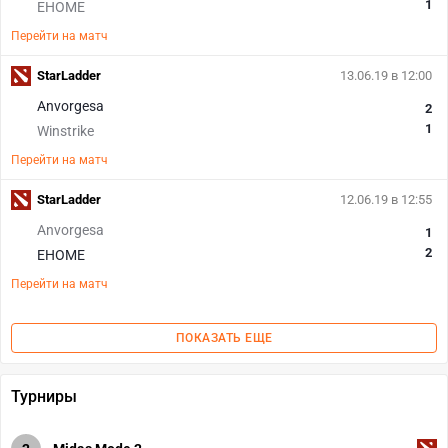
1
EHOME
Перейти на матч
StarLadder
13.06.19 в 12:00
Anvorgesa
2
1
Winstrike
Перейти на матч
StarLadder
12.06.19 в 12:55
Anvorgesa
1
2
EHOME
Перейти на матч
ПОКАЗАТЬ ЕЩЕ
Турниры