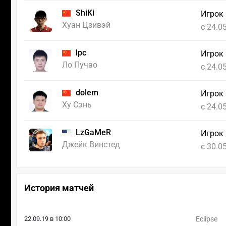
ShiKi
Игрок
Хуан Цзивэй
c 24.0
lpc
Игрок
Ло Пучао
c 24.0
dolem
Игрок
Ху Сэнь
c 24.0
LzGaMeR
Игрок
Джейк Винстед
c 30.0
История матчей
22.09.19 в 10:00
Eclipse