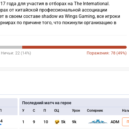
 года для участия в отборах на The International.
ирах от китайской профессиональной ассоциации
т в своем составе shadow из Wings Gaming, все игроки
рнирах по причине того, что покинули организацию в
Ничьи:
22 (14%)
Поражения:
78 (49%)
Последний матч на герое
П
У
С
П
ОЦ
Урон
Соперник
На 
04
1
9
10
5k
9k
ADM