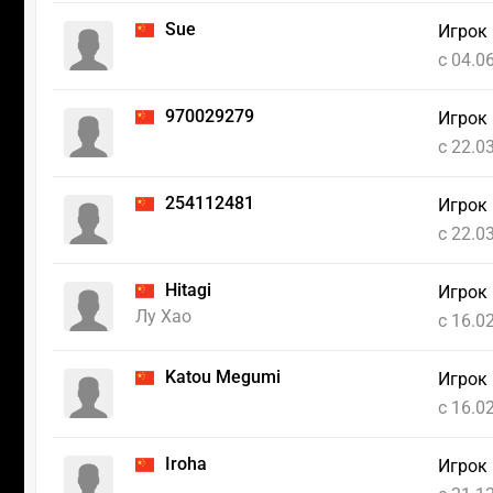
Sue
Игрок 
c 04.0
970029279
Игрок
c 22.0
254112481
Игрок
c 22.0
Hitagi
Игрок
Лу Хао
c 16.0
Katou Megumi
Игрок
c 16.0
Iroha
Игрок