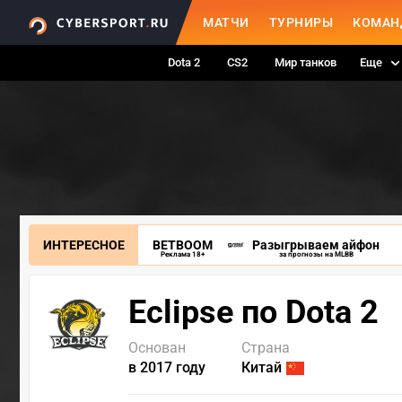
МАТЧИ
ТУРНИРЫ
КОМАН
Dota 2
CS2
Мир танков
Еще
ИНТЕРЕСНОЕ
BETBOOM
Разыгрываем айфон
Реклама 18+
за прогнозы на MLBB
Eclipse по Dota 2
Основан
Страна
в 2017 году
Китай