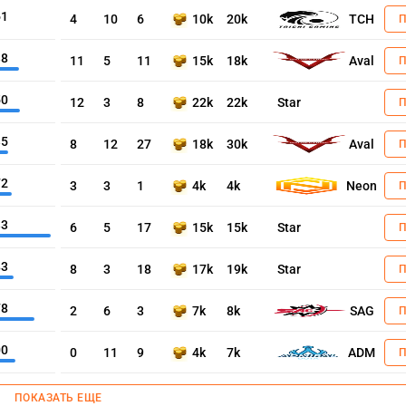
61
4
10
6
10k
20k
TCH
38
11
5
11
15k
18k
Aval
50
12
3
8
22k
22k
Star
35
8
12
27
18k
30k
Aval
72
3
3
1
4k
4k
Neon
33
6
5
17
15k
15k
Star
83
8
3
18
17k
19k
Star
78
2
6
3
7k
8k
SAG
00
0
11
9
4k
7k
ADM
ПОКАЗАТЬ ЕЩЕ