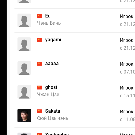
c 21.1
Eu
Игрок
Чэнь Бинь
c 21.1
yagami
Игрок
c 21.1
aaaaa
Игрок
c 07.1
ghost
Игрок
Чжэн Цзе
c 15.1
Sakata
Игрок
Сюй Цзычэнь
c 11.0
September