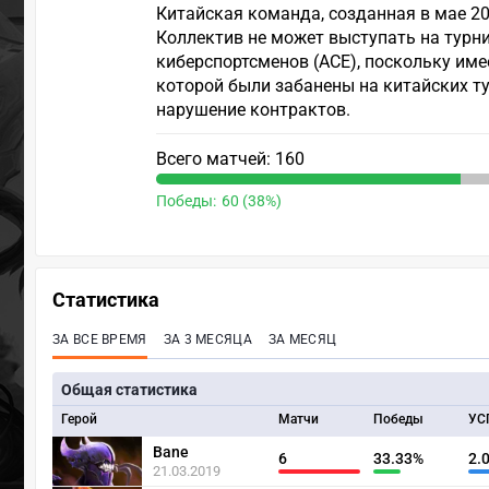
Китайская команда, созданная в мае 2017
Коллектив не может выступать на турн
киберспортсменов (ACE), поскольку имее
которой были забанены на китайских ту
нарушение контрактов.
Всего матчей: 160
Победы:
60 (38%)
Статистика
ЗА ВСЕ ВРЕМЯ
ЗА 3 МЕСЯЦА
ЗА МЕСЯЦ
Общая статистика
Герой
Матчи
Победы
УС
Bane
6
33.33%
2.
21.03.2019