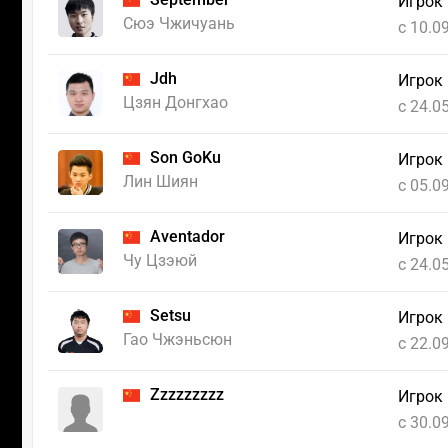
Игрок
Сюэ Чжичуань
c 10.0
Jdh
Игрок
Цзян Донгхао
c 24.0
Son GoKu
Игрок
Лин Шиян
c 05.0
Aventador
Игрок
Чу Цзэюй
c 24.0
Setsu
Игрок
Гао Чжэньсюн
c 22.0
Zzzzzzzzz
Игрок
c 30.0