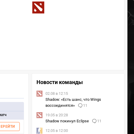
Новости команды
02.08 в 12:15
Shadow: «Есть шанс, что Wings
воссоединятся»
11
матч
19.05 в 20:28
Shadow покинул Eclipse
11
ПЕРЕЙТИ
12.05 в 12:00