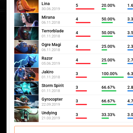
Lina
5
20.00%
1.
30.06.2019
Mirana
4
50.00%
3.
06.11.2018
Terrorblade
4
50.00%
3.
01.11.2018
Ogre Magi
4
25.00%
2.
06.11.2018
Razor
4
25.00%
2.
05.06.2019
Jakiro
3
100.00%
6.
01.11.2018
Storm Spirit
3
66.67%
2.
01.11.2018
Gyrocopter
3
66.67%
4.
22.09.2019
Undying
3
33.33%
3.
21.03.2019