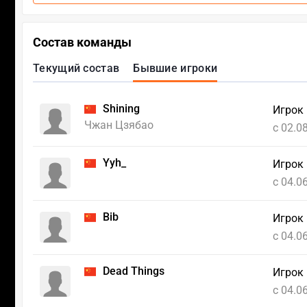
Состав команды
Текущий состав
Бывшие игроки
Shining
Игрок
Чжан Цзябао
c 02.0
Yyh_
Игрок 
c 04.0
Bib
Игрок
c 04.0
Dead Things
Игрок
c 04.0