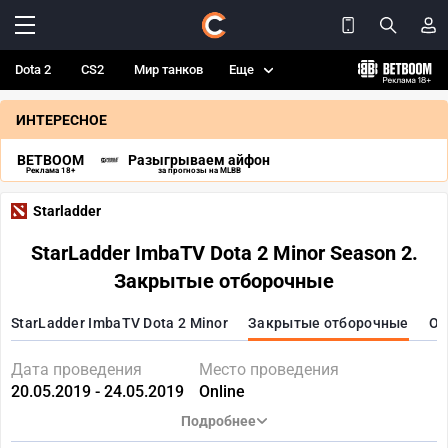
Dota 2
CS2
Мир танков
Еще
ИНТЕРЕСНОЕ
BETBOOM
Разыгрываем айфон
Реклама 18+
за прогнозы на MLBB
Starladder
StarLadder ImbaTV Dota 2 Minor Season 2.
Закрытые отборочные
StarLadder ImbaTV Dota 2 Minor
Закрытые отборочные
От
Дата проведения
Место проведения
20.05.2019 - 24.05.2019
Online
Подробнее