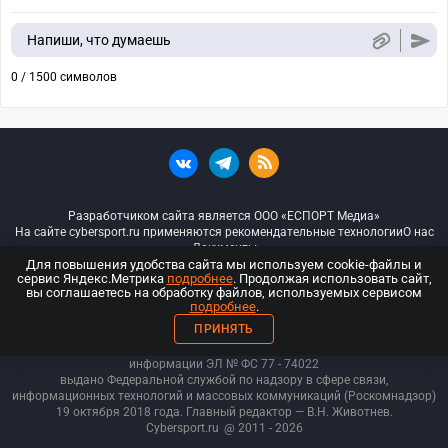
Напиши, что думаешь
0 / 1500 символов
Разработчиком сайта является ООО «ЕСПОРТ Медиа»
На сайте cybersport.ru применяются рекомендательные технологии
О нас
Документы
Для повышения удобства сайта мы используем cookie-файлы и
сервис Яндекс.Метрика
подробнее
. Продолжая использовать сайт,
© ООО «Киберспорт.ру» — Все права защищены
вы соглашаетесь на обработку файлов, используемых сервисом
подробнее
.
18+
ПРИНЯТЬ
ООО «Киберспорт.ру». Свидетельство о регистрации средств массовой
информации ЭЛ № ФС 77 - 74
022
выдано Федеральной службой по надзору в сфере связи,
информационных технологий и массовых коммуникаций (Роскомнадзор)
19 октября 2018 года. Главный редактор — В.Н. Животнев.
Cybersport.ru
@ 2011 - 2026