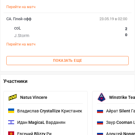
Перейти на матч
СА. Плей-офф
23.05.19 в 02:00
coL
2
0
J.Storm
Перейти на матч
ПОКАЗАТЬ ЕЩЕ
Участники
Natus Vincere
Winstrike Te
Владислав
Crystallize
Кристанек
Айрат
Silent
Га
Идан
MagicaL
Варданян
Заур
Cooman
Ш
Евгений
Blizzy
Ри
Алексей
Nongr