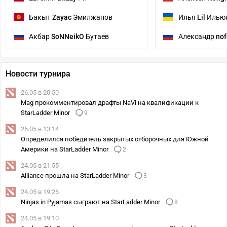
Бакыт
Zayac
Эмилжанов
Илья
Lil
Илью
Акбар
SoNNeikO
Бутаев
Александр
nof
Новости турнира
26.05 в 20:50
Mag прокомментировал драфты NaVi на квалификации к
StarLadder Minor
9
25.05 в 13:14
Определился победитель закрытых отборочных для Южной
Америки на StarLadder Minor
2
24.05 в 21:55
Alliance прошла на StarLadder Minor
3
24.05 в 19:26
Ninjas in Pyjamas сыграют на StarLadder Minor
8
24.05 в 19:10