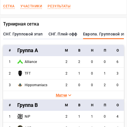
СЕТКА
УЧАСТНИКИ
РЕЗУЛЬТАТЫ
Турнирная сетка
СНГ. Групповой этап
СНГ. Плей-офф
Европа. Групповой эт
Группа A
#
M
В
Н
П
О
1
Alliance
2
2
0
0
6
2
TFT
2
1
0
1
3
3
Hippomaniacs
2
0
0
2
0
Матчи
Группа B
#
M
В
Н
П
О
1
NiP
2
1
1
0
4