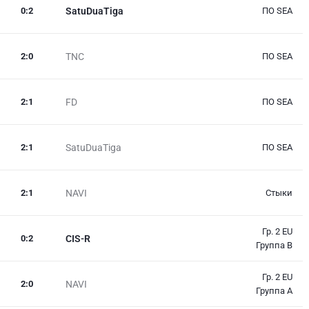
0
:
2
SatuDuaTiga
ПО SEA
2
:
0
TNC
ПО SEA
2
:
1
FD
ПО SEA
2
:
1
SatuDuaTiga
ПО SEA
2
:
1
NAVI
Стыки
Гр. 2 EU
0
:
2
CIS-R
Группа B
Гр. 2 EU
2
:
0
NAVI
Группа A