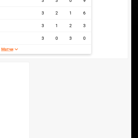
3
3
0
9
3
2
1
6
3
1
2
3
3
0
3
0
Матчи