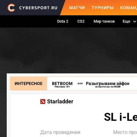
МАТЧИ
ТУРНИРЫ
КОМАН
Dota 2
CS2
Мир танков
Еще
ИНТЕРЕСНОЕ
BETBOOM
Разыгрываем айфон
Реклама 18+
за прогнозы на MLBB
Starladder
SL i-L
Дата проведения
Место пр