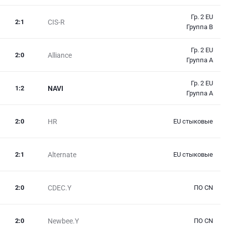
Гр. 2 EU
2
:
1
CIS-R
Группа B
Гр. 2 EU
2
:
0
Alliance
Группа A
Гр. 2 EU
1
:
2
NAVI
Группа A
2
:
0
HR
EU стыковые
2
:
1
Alternate
EU стыковые
2
:
0
CDEC.Y
ПО CN
2
:
0
Newbee.Y
ПО CN