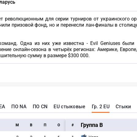
ларусь
ет революционным для серии турниров от украинского ор
чили призовой фонд, но и перенесли лан-финалы в столицу
команд. Одна из них уже известна - Evil Geniuses был
ние онлайн-сезона в четырёх регионах: Америке, Европе
шительную сумму в размере $300 000.
EA
ПО NA
ПО CN
EU стыковые
Гр. 2 EU
Стыки
Группа B
M
В
П
О
#