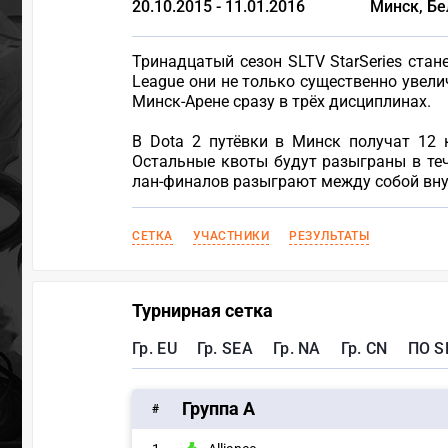
20.10.2015 - 11.01.2016
Минск, Бе
Тринадцатый сезон SLTV StarSeries стан
League они не только существенно увели
Минск-Арене сразу в трёх дисциплинах.
В Dota 2 путёвки в Минск получат 12 
Остальные квоты будут разыграны в тече
лан-финалов разыграют между собой вну
СЕТКА
УЧАСТНИКИ
РЕЗУЛЬТАТЫ
Турнирная сетка
Гр. EU
Гр. SEA
Гр. NA
Гр. CN
ПО S
Группа A
#