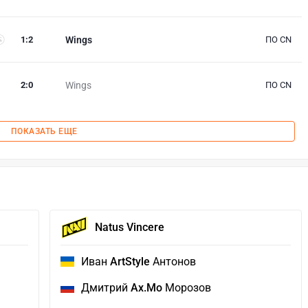
1
:
2
Wings
ПО CN
2
:
0
Wings
ПО CN
ПОКАЗАТЬ ЕЩЕ
Natus Vincere
Иван
ArtStyle
Антонов
Дмитрий
Ax.Mo
Морозов