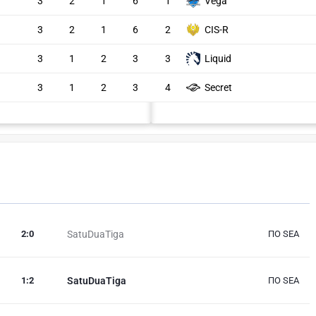
Vega
3
2
1
6
1
3
2
1
6
2
CIS-R
3
1
2
3
3
Liquid
3
1
2
3
4
Secret
2
:
0
SatuDuaTiga
ПО SEA
1
:
2
SatuDuaTiga
ПО SEA