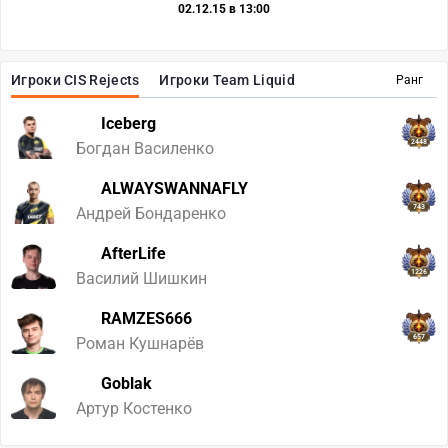
02.12.15 в 13:00
Игроки CIS Rejects
Игроки Team Liquid
Ранг
Iceberg
2448
Богдан Василенко
ALWAYSWANNAFLY
743
Андрей Бондаренко
AfterLife
1226
Василий Шишкин
RAMZES666
657
Роман Кушнарёв
Goblak
Артур Костенко