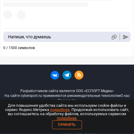
Напиши, что думаешь
0 / 1500 символов
Разработчиком сайта является ООО «ЕСПОРТ Медиа»
На сайте cybersport.ru применяются рекомендательные технологии
О нас
Документы
Для повышения удобства сайта мы используем cookie-файлы и
сервис Яндекс.Метрика
подробнее
. Продолжая использовать сайт,
© ООО «Киберспорт.ру» — Все права защищены
вы соглашаетесь на обработку файлов, используемых сервисом
подробнее
.
18+
ПРИНЯТЬ
ООО «Киберспорт.ру». Свидетельство о регистрации средств массовой