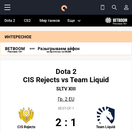
Dota 2
CS2
Мир танков
Еще
ИНТЕРЕСНОЕ
BETBOOM
Разыгрываем айфон
Реклама 18+
за прогнозы на MLBB
Dota 2
CIS Rejects vs Team Liquid
SLTV XIII
Гр. 2 EU
BEST-OF-1
2
:
1
CIS Rejects
Team Liquid