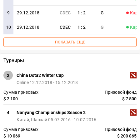
9
29.12.2018
CDEC
1
:
2
IG
Карт
10
29.12.2018
CDEC
1
:
2
IG
Карт
ПОКАЗАТЬ ЕЩЕ
Турниры
2
China Dota2 Winter Cup
Online 12.12.2018 - 15.12.2018
Сумма призовых
Призовой фонд
$ 2 100
$ 7 500
4
Nanyang Championships Season 2
Китай, Шанхай 05.07.2016 - 10.07.2016
Сумма призовых
Призовой фонд
$ 10 069
$ 200 865