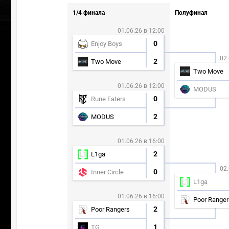
1/4 финала
Полуфинал
01.06.26 в 12:00
0
Enjoy Boys
02.
2
Two Move
Two Move
01.06.26 в 12:00
MODUS
0
Rune Eaters
2
MODUS
01.06.26 в 16:00
2
L1ga
02.
0
Inner Circle
L1ga
01.06.26 в 16:00
Poor Ranger
2
Poor Rangers
1
TG