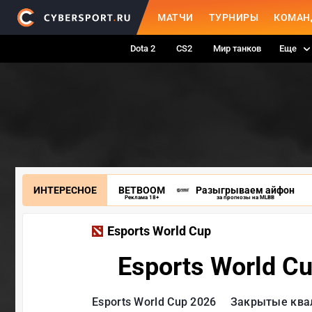
МАТЧИ
ТУРНИРЫ
КОМАН
Dota 2
CS2
Мир танков
Еще
ИНТЕРЕСНОЕ
BETBOOM
Разыгрываем айфон
Реклама 18+
за прогнозы на MLBB
Esports World Cup
Esports World C
Esports World Cup 2026
Закрытые ква