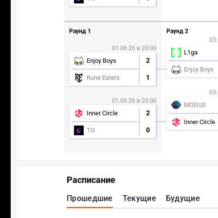
Раунд 1
Раунд 2
03.
01.06.26 в 20:00
L1ga
2
Enjoy Boys
Enjoy Boys
1
Rune Eaters
03.
01.06.26 в 20:00
MODUS
2
Inner Circle
Inner Circle
0
TG
Расписание
Прошедшие
Текущие
Будущие