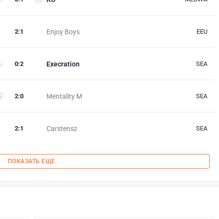
2
:
1
Enjoy Boys
EEU
0
:
2
Execration
SEA
2
:
0
Mentality M
SEA
2
:
1
Carstensz
SEA
ПОКАЗАТЬ ЕЩЕ