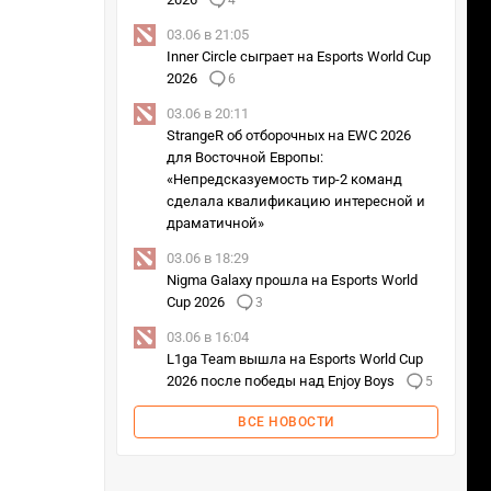
4
03.06 в 21:05
Inner Circle сыграет на Esports World Cup
2026
6
03.06 в 20:11
StrangeR об отборочных на EWC 2026
для Восточной Европы:
«Непредсказуемость тир-2 команд
сделала квалификацию интересной и
драматичной»
03.06 в 18:29
Nigma Galaxy прошла на Esports World
Cup 2026
3
03.06 в 16:04
L1ga Team вышла на Esports World Cup
2026 после победы над Enjoy Boys
5
ВСЕ НОВОСТИ