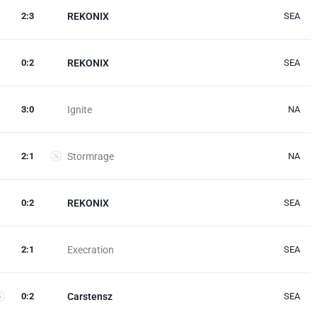
2
:
3
REKONIX
SEA
0
:
2
REKONIX
SEA
3
:
0
Ignite
NA
2
:
1
Stormrage
NA
0
:
2
REKONIX
SEA
2
:
1
Execration
SEA
0
:
2
Carstensz
SEA