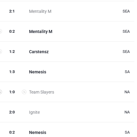
2
:
1
Mentality M
SEA
0
:
2
Mentality M
SEA
1
:
2
Carstensz
SEA
1
:
3
Nemesis
SA
1
:
0
Team Slayers
NA
2
:
0
Ignite
NA
0
:
2
Nemesis
SA