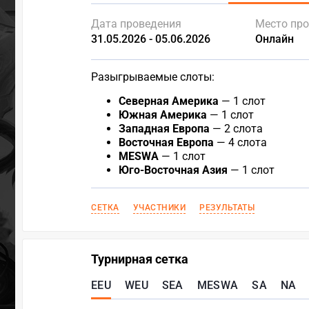
Дата проведения
Место пр
31.05.2026 - 05.06.2026
Онлайн
Разыгрываемые слоты:
Северная Америка
— 1 слот
Южная Америка
— 1 слот
Западная Европа
— 2 слота
Восточная Европа
— 4 слота
MESWA
— 1 слот
Юго-Восточная Азия
— 1 слот
СЕТКА
УЧАСТНИКИ
РЕЗУЛЬТАТЫ
Турнирная сетка
EEU
WEU
SEA
MESWA
SA
NA