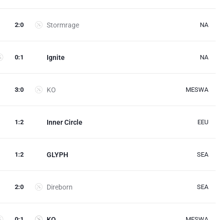
2
:
0
Stormrage
NA
0
:
1
Ignite
NA
3
:
0
KO
MESWA
1
:
2
Inner Circle
EEU
1
:
2
GLYPH
SEA
2
:
0
Direborn
SEA
0
:
1
KO
MESWA