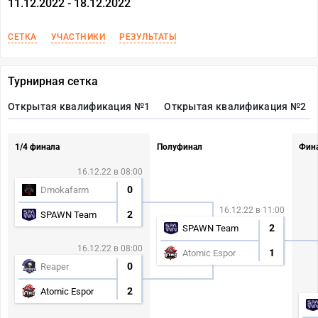
11.12.2022 - 18.12.2022
СЕТКА
УЧАСТНИКИ
РЕЗУЛЬТАТЫ
Турнирная сетка
Открытая квалификация №1
Открытая квалификация №2
1/4 финала
Полуфинал
Фин
16.12.22 в 08:00
0
Dmokafarm
16.12.22 в 11:00
2
SPAWN Team
2
SPAWN Team
16.12.22 в 08:00
1
Atomic Espor
0
Reaper
2
Atomic Espor