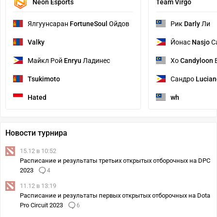
Neon Esports
Team Virgo
Ялгуунсаран
FortuneSoul
Ойдов
Рик
Darly
Ли
Valky
Йонас
Nasjo
С
Майкл Рой
Enryu
Ладинес
Хо
Candyloon
В
Tsukimoto
Сандро
Lucian
Hated
wh
Новости турнира
15.12 в 10:52
Расписание и результаты третьих открытых отборочных на DPC
2023
4
11.12 в 13:19
Расписание и результаты первых открытых отборочных на Dota
Pro Circuit 2023
6