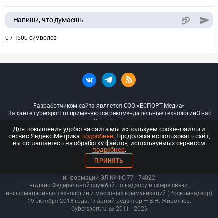
Напиши, что думаешь
0 / 1500 символов
Разработчиком сайта является ООО «ЕСПОРТ Медиа»
На сайте cybersport.ru применяются рекомендательные технологии
О нас
Документы
Для повышения удобства сайта мы используем cookie-файлы и
сервис Яндекс.Метрика
подробнее
. Продолжая использовать сайт,
© ООО «Киберспорт.ру» — Все права защищены
вы соглашаетесь на обработку файлов, используемых сервисом
подробнее
.
18+
ПРИНЯТЬ
ООО «Киберспорт.ру». Свидетельство о регистрации средств массовой
информации ЭЛ № ФС 77 - 74
022
выдано Федеральной службой по надзору в сфере связи,
информационных технологий и массовых коммуникаций (Роскомнадзор)
19 октября 2018 года. Главный редактор — В.Н. Животнев.
Cybersport.ru
@ 2011 - 2026