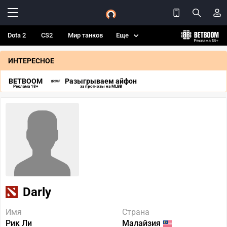
Dota 2
CS2
Мир танков
Еще
ИНТЕРЕСНОЕ
BETBOOM
Разыгрываем айфон
Реклама 18+
за прогнозы на MLBB
Darly
Имя
Страна
Рик Ли
Малайзия