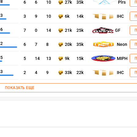
78
6
6
10
27k
35k
Plrs
93
3
9
10
6k
14k
IHC
86
7
0
14
21k
25k
GF
52
6
7
8
20k
35k
Neon
95
5
14
13
9k
15k
MIPH
63
2
4
9
33k
22k
IHC
ПОКАЗАТЬ ЕЩЕ