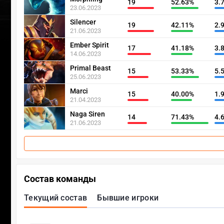
19
52.63%
3.
23.06.2023
Silencer
19
42.11%
2.
21.06.2023
Ember Spirit
17
41.18%
3.
14.06.2023
Primal Beast
15
53.33%
5.
25.06.2023
Marci
15
40.00%
1.
21.04.2023
Naga Siren
14
71.43%
4.
21.06.2023
Состав команды
Текущий состав
Бывшие игроки