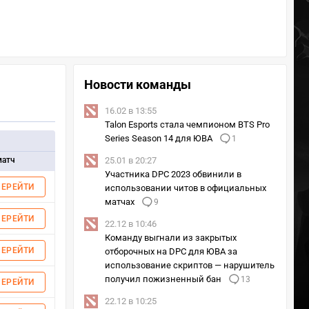
Новости команды
16.02 в 13:55
Talon Esports стала чемпионом BTS Pro
Series Season 14 для ЮВА
1
матч
25.01 в 20:27
Участника DPC 2023 обвинили в
ПЕРЕЙТИ
использовании читов в официальных
матчах
9
ПЕРЕЙТИ
22.12 в 10:46
Команду выгнали из закрытых
ПЕРЕЙТИ
отборочных на DPC для ЮВА за
использование скриптов — нарушитель
получил пожизненный бан
13
ПЕРЕЙТИ
22.12 в 10:25