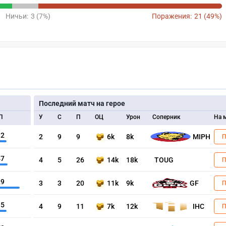
Ничьи:
3 (7%)
Поражения:
21 (49%)
Последний матч на герое
П
У
С
П
ОЦ
Урон
Соперник
На 
32
2
9
9
6k
8k
MIPH
47
4
5
26
14k
18k
TOUG
29
3
3
20
11k
9k
GF
35
4
9
11
7k
12k
IHC