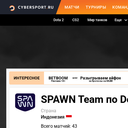
МАТЧИ
ТУРНИРЫ
КОМАН
Dota 2
CS2
Мир танков
Еще
ИНТЕРЕСНОЕ
BETBOOM
Разыгрываем айфон
Реклама 18+
за прогнозы на MLBB
SPAWN Team по Do
Страна
Индонезия
Всего матчей: 43