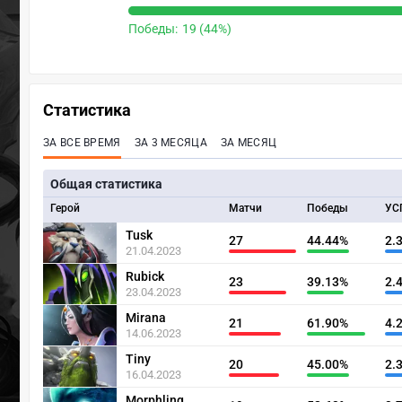
Победы:
19 (44%)
Статистика
ЗА ВСЕ ВРЕМЯ
ЗА 3 МЕСЯЦА
ЗА МЕСЯЦ
Общая статистика
Герой
Матчи
Победы
УС
Tusk
27
44.44%
2.
21.04.2023
Rubick
23
39.13%
2.
23.04.2023
Mirana
21
61.90%
4.
14.06.2023
Tiny
20
45.00%
2.
16.04.2023
Morphling