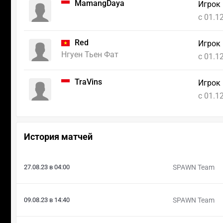
MamangDaya
Игрок
c 01.1
Red
Игрок
Нгуен Тьен Фат
c 01.1
TraVins
Игрок 
c 01.1
История матчей
27.08.23 в 04:00
SPAWN Team
09.08.23 в 14:40
SPAWN Team