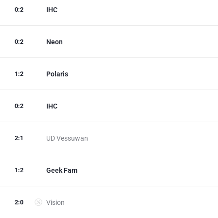
0
:
2
IHC
0
:
2
Neon
1
:
2
Polaris
0
:
2
IHC
2
:
1
UD Vessuwan
1
:
2
Geek Fam
2
:
0
Vision