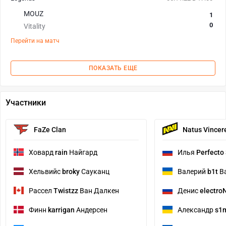
MOUZ
1
0
Vitality
Перейти на матч
ПОКАЗАТЬ ЕЩЕ
Участники
FaZe Clan
Natus Vincer
Ховард
rain
Найгард
Илья
Perfecto
Хельвийс
broky
Сауканц
Валерий
b1t
В
Рассел
Twistzz
Ван Далкен
Денис
electro
Финн
karrigan
Андерсен
Александр
s1