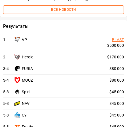
ВСЕ НОВОСТИ
Результаты
1
VP
BLAST
$500 000
2
Heroic
$170 000
3-4
FURIA
$80 000
3-4
MOUZ
$80 000
5-8
Spirit
$45 000
5-8
NAVI
$45 000
5-8
C9
$45 000
5-8
Fnatic
$45 000