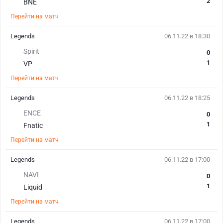
2
BNE
Перейти на матч
Legends
06.11.22 в 18:30
Spirit
0
1
VP
Перейти на матч
Legends
06.11.22 в 18:25
ENCE
0
1
Fnatic
Перейти на матч
Legends
06.11.22 в 17:00
NAVI
0
1
Liquid
Перейти на матч
Legends
06.11.22 в 17:00