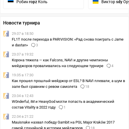
Робин
ropz
Коль
Виктор
sdy
Ор
Новости турнира
29.07 в 18:50
FL1T после перехода в PARIVISION: «Рад снова поиграть с Jame
и dastan»
3
23.07 в 19:32
Корона тяжела — как Falcons, NAVI и другие чемпионы
мейджоров проваливались на следующем турнире
4
19.05 в 17:30
Как прошел прошлый мейджор от ESL? В NAVI плевали, а шум в
зале был сравним с ревом самолета
18
23.04 в 12:43
W0nderful, iM и HeavyGod могли попасть в академический
состав Vitality в 2022 году
1
22.04 в 21:22
Mauisnake назвал победу Gambit на PGL Major Kraków 2017
самой случайной в истории мейджоров
18