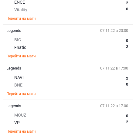
ENCE
2
0
Vitality
Перейти на матч
Legends
07.11.22 в 20:30
BIG
0
2
Fnatic
Перейти на матч
Legends
07.11.22 в 17:00
NAVI
2
0
BNE
Перейти на матч
Legends
07.11.22 в 17:00
MOUZ
0
2
VP
Перейти на матч