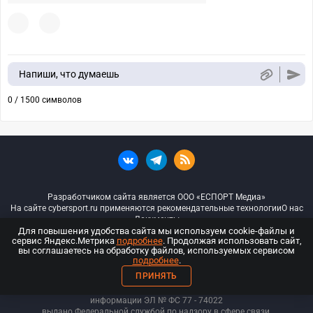
Напиши, что думаешь
0 / 1500 символов
Разработчиком сайта является ООО «ЕСПОРТ Медиа»
На сайте cybersport.ru применяются рекомендательные технологии
О нас
Документы
Для повышения удобства сайта мы используем cookie-файлы и
сервис Яндекс.Метрика
подробнее
. Продолжая использовать сайт,
© ООО «Киберспорт.ру» — Все права защищены
вы соглашаетесь на обработку файлов, используемых сервисом
подробнее
.
18+
ПРИНЯТЬ
ООО «Киберспорт.ру». Свидетельство о регистрации средств массовой
информации ЭЛ № ФС 77 - 74
022
выдано Федеральной службой по надзору в сфере связи,