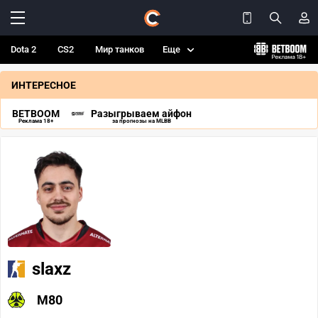
Dota 2
CS2
Мир танков
Еще
ИНТЕРЕСНОЕ
BETBOOM
Разыгрываем айфон
Реклама 18+
за прогнозы на MLBB
slaxz
M80