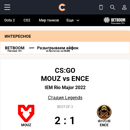
Dota 2
CS2
Мир танков
Еще
ИНТЕРЕСНОЕ
BETBOOM
Разыгрываем айфон
Реклама 18+
за прогнозы на MLBB
CS:GO
MOUZ vs ENCE
IEM Rio Major 2022
Стадия Legends
BEST-OF-3
2
:
1
MOUZ
ENCE