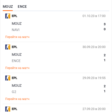
MOUZ
ENCE
EPL
01.10.23 в 17:00
MOUZ
3
0
NAVI
Перейти на матч
EPL
30.09.23 в 20:00
MOUZ
2
1
ENCE
Перейти на матч
EPL
29.09.23 в 19:55
MOUZ
2
1
G2
Перейти на матч
EPL
27.09.23 в 20:00