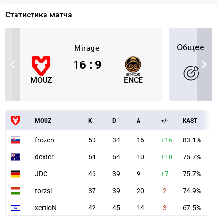
Статистика матча
Общее
Mirage
16
:
9
MOUZ
ENCE
MOUZ
K
D
A
+/-
KAST
A
frozen
50
34
16
+16
83.1%
8
dexter
64
54
10
+10
75.7%
9
JDC
46
39
9
+7
75.7%
6
torzsi
37
39
20
-2
74.9%
5
xertioN
42
45
14
-3
67.5%
7