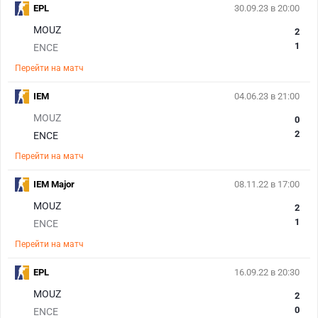
EPL
30.09.23 в 20:00
MOUZ
2
1
ENCE
Перейти на матч
IEM
04.06.23 в 21:00
MOUZ
0
2
ENCE
Перейти на матч
IEM Major
08.11.22 в 17:00
MOUZ
2
1
ENCE
Перейти на матч
EPL
16.09.22 в 20:30
MOUZ
2
0
ENCE