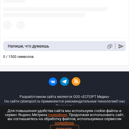
Напиши, что думаешь
0 / 1500 символов
Разработчиком сайта является ООО «ЕСПОРТ Медиа»
На сайте cybersport.ru применяются рекомендательные технологии
О нас
Документы
Для повышения удобства сайта мы используем cookie-файлы и
сервис Яндекс.Метрика
подробнее
. Продолжая использовать сайт,
© ООО «Киберспорт.ру» — Все права защищены
вы соглашаетесь на обработку файлов, используемых сервисом
подробнее
.
18+