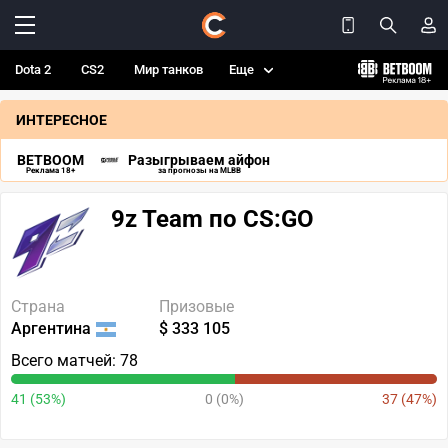
Dota 2
CS2
Мир танков
Еще
ИНТЕРЕСНОЕ
BETBOOM
Разыгрываем айфон
Реклама 18+
за прогнозы на MLBB
9z Team по CS:GO
Страна
Призовые
Аргентина
$ 333 105
Всего матчей: 78
41 (53%)
0 (0%)
37 (47%)