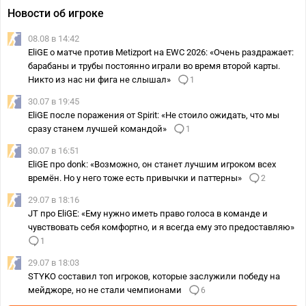
Новости об игроке
08.08 в 14:42
EliGE о матче против Metizport на EWC 2026: «Очень раздражает:
барабаны и трубы постоянно играли во время второй карты.
Никто из нас ни фига не слышал»
1
30.07 в 19:45
EliGE после поражения от Spirit: «Не стоило ожидать, что мы
сразу станем лучшей командой»
1
30.07 в 16:51
EliGE про donk: «Возможно, он станет лучшим игроком всех
времён. Но у него тоже есть привычки и паттерны»
2
29.07 в 18:16
JT про EliGE: «Ему нужно иметь право голоса в команде и
чувствовать себя комфортно, и я всегда ему это предоставляю»
1
29.07 в 18:03
STYKO составил топ игроков, которые заслужили победу на
мейджоре, но не стали чемпионами
6