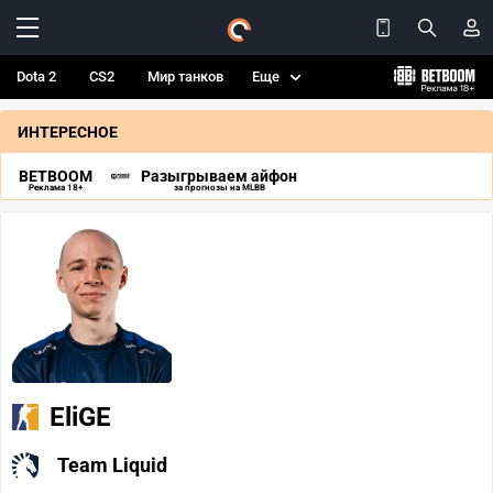
Dota 2
CS2
Мир танков
Еще
ИНТЕРЕСНОЕ
BETBOOM
Разыгрываем айфон
Реклама 18+
за прогнозы на MLBB
EliGE
Team Liquid