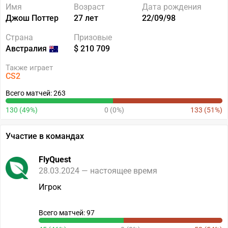
Имя
Возраст
Дата рождения
Джош Поттер
27 лет
22/09/98
Страна
Призовые
Австралия
$ 210 709
Также играет
CS2
Всего матчей: 263
130 (49%)
0 (0%)
133 (51%)
Участие в командах
FlyQuest
28.03.2024 — настоящее время
Игрок
Всего матчей: 97