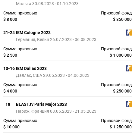
Мальта 30.08.2023 - 01.10.2023
Сумма призовых
Призовой фонд
$ 8 000
$ 850 000
21-24
IEM Cologne 2023
Германия, Кёльн 26.07.2023 - 06.08.2023
Сумма призовых
Призовой фонд
$ 2 500
$ 1 000 000
13-16
IEM Dallas 2023
Даллас, США 29.05.2023 - 04.06.2023
Сумма призовых
Призовой фонд
$ 4 000
$ 250 000
18
BLAST.tv Paris Major 2023
Париж, Франция 08.05.2023 - 21.05.2023
Сумма призовых
Призовой фонд
$ 10 000
$ 1 250 000