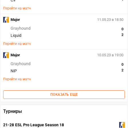
C9
Перейти на матч
Major
11.05.23 в 18:50
Grayhound
0
2
Liquid
Перейти на матч
Major
10.05.23 в 19:00
Grayhound
0
2
NiP
Перейти на матч
ПОКАЗАТЬ ЕЩЕ
Турниры
21-28
ESL Pro League Season 18