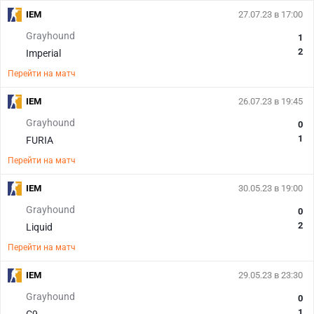
IEM
27.07.23 в 17:00
Grayhound
1
2
Imperial
Перейти на матч
IEM
26.07.23 в 19:45
Grayhound
0
1
FURIA
Перейти на матч
IEM
30.05.23 в 19:00
Grayhound
0
2
Liquid
Перейти на матч
IEM
29.05.23 в 23:30
Grayhound
0
1