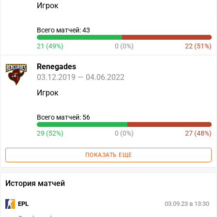
Игрок
Всего матчей: 43
21 (49%)
0 (0%)
22 (51%)
Renegades
03.12.2019 — 04.06.2022
Игрок
Всего матчей: 56
29 (52%)
0 (0%)
27 (48%)
ПОКАЗАТЬ ЕЩЕ
История матчей
EPL
03.09.23 в 13:30