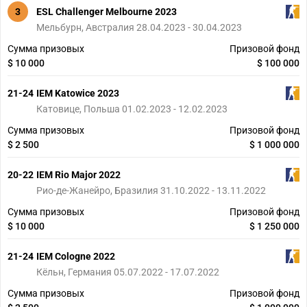
3
ESL Challenger Melbourne 2023
Мельбурн, Австралия 28.04.2023 - 30.04.2023
Сумма призовых
Призовой фонд
$ 10 000
$ 100 000
21-24
IEM Katowice 2023
Катовице, Польша 01.02.2023 - 12.02.2023
Сумма призовых
Призовой фонд
$ 2 500
$ 1 000 000
20-22
IEM Rio Major 2022
Рио-де-Жанейро, Бразилия 31.10.2022 - 13.11.2022
Сумма призовых
Призовой фонд
$ 10 000
$ 1 250 000
21-24
IEM Cologne 2022
Кёльн, Германия 05.07.2022 - 17.07.2022
Сумма призовых
Призовой фонд