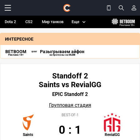
Dota 2
CS2
Мир танков
Еще
ИНТЕРЕСНОЕ
BETBOOM
Разыгрываем айфон
Реклама 18+
за прогнозы на MLBB
Standoff 2
Saints vs RevialGG
EPIC Standoff 2
Групповая стадия
BEST-OF-1
0
:
1
Saints
RevialGG