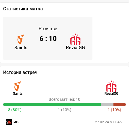
Статистика матча
Province
6
:
10
Saints
RevialGG
История встреч
Saints
RevialGG
Всего матчей: 10
8 (80%)
1 (10%)
1 (10%)
ИБ
27.02.24 в 11:45