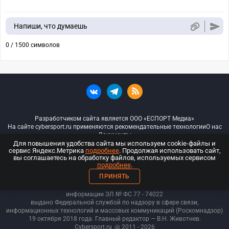
Напиши, что думаешь
0 / 1500 символов
Разработчиком сайта является ООО «ЕСПОРТ Медиа»
На сайте cybersport.ru применяются рекомендательные технологии
О нас
Документы
Для повышения удобства сайта мы используем cookie-файлы и
сервис Яндекс.Метрика
подробнее
. Продолжая использовать сайт,
© ООО «Киберспорт.ру» — Все права защищены
вы соглашаетесь на обработку файлов, используемых сервисом
подробнее
.
18+
ПРИНЯТЬ
ООО «Киберспорт.ру». Свидетельство о регистрации средств массовой
информации ЭЛ № ФС 77 - 74
022
выдано Федеральной службой по надзору в сфере связи,
информационных технологий и массовых коммуникаций (Роскомнадзор)
19 октября 2018 года. Главный редактор — В.Н. Животнев.
Cybersport.ru
@ 2011 - 2026