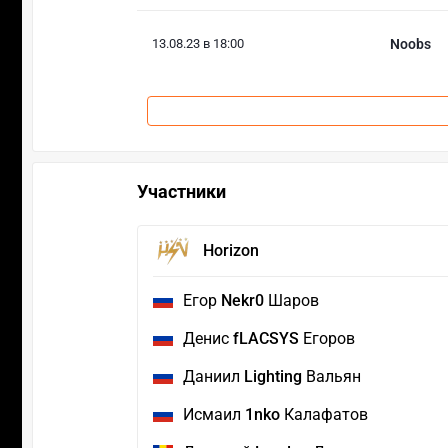
13.08.23 в 18:00
Noobs
Участники
Horizon
Егор
Nekr0
Шаров
Денис
fLACSYS
Егоров
Даниил
Lighting
Вальян
Исмаил
1nko
Калафатов