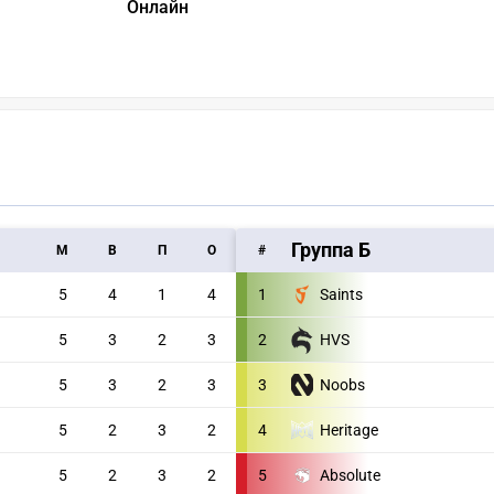
Онлайн
Группа Б
M
В
П
О
#
5
4
1
4
1
Saints
5
3
2
3
2
HVS
5
3
2
3
3
Noobs
5
2
3
2
4
Heritage
5
2
3
2
5
Absolute