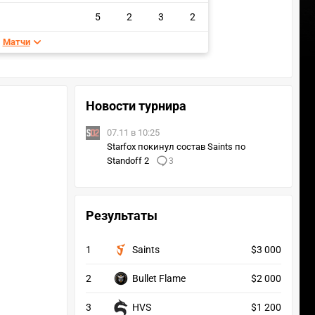
5
2
3
2
Матчи
Новости турнира
07.11 в 10:25
Starfox покинул состав Saints по
Standoff 2
3
Результаты
1
Saints
$3 000
2
Bullet Flame
$2 000
3
HVS
$1 200