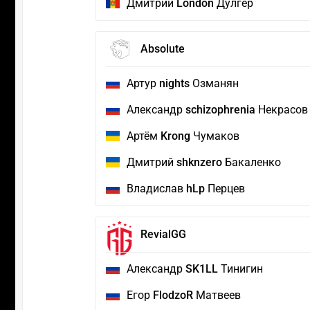
Дмитрий
London
Дулгер
Absolute
Артур
nights
Озманян
Александр
schizophrenia
Некрасов
Артём
Krong
Чумаков
Дмитрий
shknzero
Бакаленко
Владислав
hLp
Перцев
RevialGG
Александр
SK1LL
Тинигин
Егор
FlodzoR
Матвеев