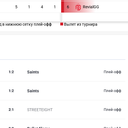
5
1
4
1
6
RevialGG
 в нижнюю сетку плей-офф
Вылет из турнира
1
:
2
Saints
Плей-офф
1
:
2
Saints
Плей-офф
2
:
1
STREETEIGHT
Плей-офф