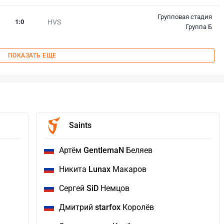
Групповая стадия
1
:
0
HVS
Группа Б
ПОКАЗАТЬ ЕЩЕ
Saints
Артём
GentlemaN
Беляев
Никита
Lunax
Макаров
Сергей
SiD
Немцов
Дмитрий
starfox
Королёв