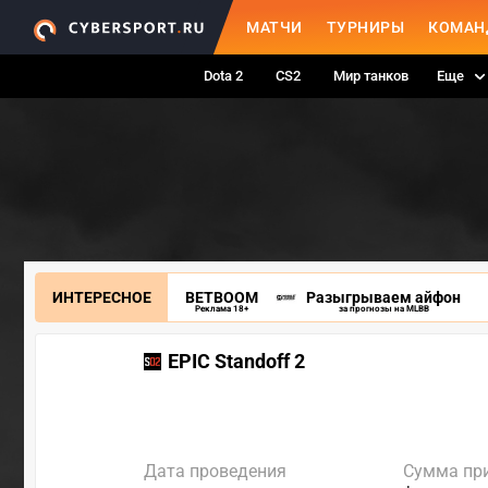
МАТЧИ
ТУРНИРЫ
КОМАН
Dota 2
CS2
Мир танков
Еще
ИНТЕРЕСНОЕ
BETBOOM
Разыгрываем айфон
Реклама 18+
за прогнозы на MLBB
EPIC Standoff 2
Дата проведения
Сумма пр