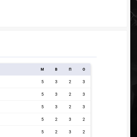
M
В
П
О
5
3
2
3
5
3
2
3
5
3
2
3
5
2
3
2
5
2
3
2