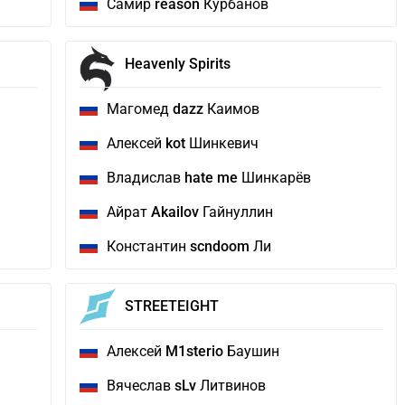
Самир
reason
Курбанов
Heavenly Spirits
Магомед
dazz
Каимов
Алексей
kot
Шинкевич
Владислав
hate me
Шинкарëв
Айрат
Akailov
Гайнуллин
Константин
scndoom
Ли
STREETEIGHT
Алексей
M1sterio
Баушин
Вячеслав
sLv
Литвинов