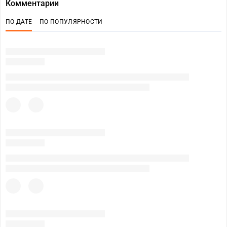
Комментарии
ПО ДАТЕ
ПО ПОПУЛЯРНОСТИ