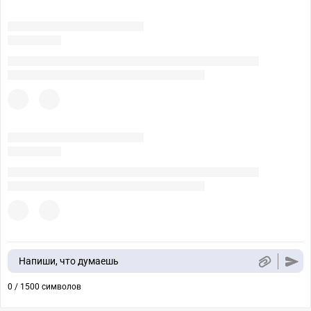
Напиши, что думаешь
0 / 1500 символов