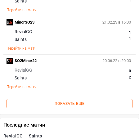
1
Saints
Перейти на матч
MinorSO23
21.02.23 в 16:00
RevialGG
1
1
Saints
Перейти на матч
SO2Minor22
20.06.22 в 20:00
RevialGG
0
2
Saints
Перейти на матч
ПОКАЗАТЬ ЕЩЕ
Последние матчи
RevialGG
Saints