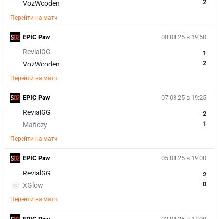
2
VozWooden
Перейти на матч
EPIC Paw
08.08.25 в 19:50
RevialGG
1
2
VozWooden
Перейти на матч
EPIC Paw
07.08.25 в 19:25
RevialGG
2
1
Mafiozy
Перейти на матч
EPIC Paw
05.08.25 в 19:00
RevialGG
2
0
XGlow
Перейти на матч
EPIC Paw
03.08.25 в 14:00