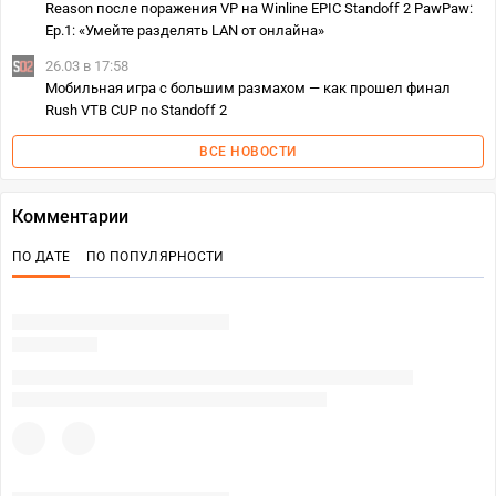
Reason после поражения VP на Winline EPIC Standoff 2 PawPaw:
Ep.1: «Умейте разделять LAN от онлайна»
26.03 в 17:58
Мобильная игра с большим размахом — как прошел финал
Rush VTB CUP по Standoff 2
ВСЕ НОВОСТИ
Комментарии
ПО ДАТЕ
ПО ПОПУЛЯРНОСТИ