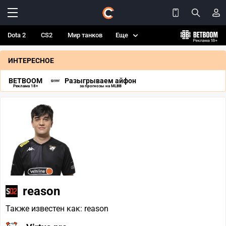
Dota 2
CS2
Мир танков
Еще
ИНТЕРЕСНОЕ
BETBOOM
Разыгрываем айфон
Реклама 18+
за прогнозы на MLBB
reason
Также известен как: reason