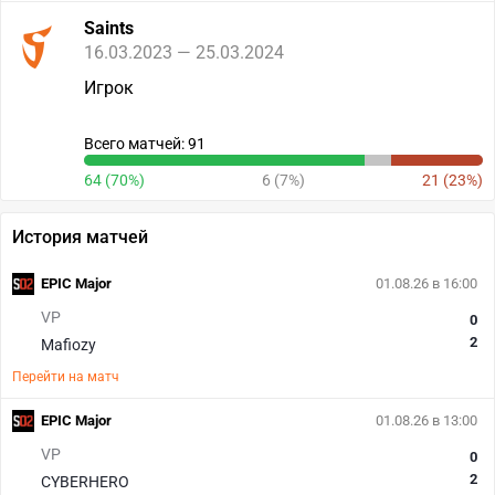
Saints
16.03.2023 — 25.03.2024
Игрок
Всего матчей: 91
64 (70%)
6 (7%)
21 (23%)
История матчей
EPIC Major
01.08.26 в 16:00
VP
0
2
Mafiozy
Перейти на матч
EPIC Major
01.08.26 в 13:00
VP
0
2
CYBERHERO