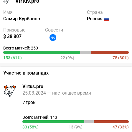
Virtus.pro
Имя
Страна
Самир Курбанов
Россия
Призовые
Соцсети
$ 38 807
Всего матчей: 250
153 (61%)
22 (9%)
75 (30%)
Участие в командах
Virtus.pro
25.03.2024 — настоящее время
Игрок
Всего матчей: 143
83 (58%)
13 (9%)
47 (33%)