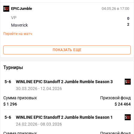
EPICJumble
04.05.26 в 17:00
VP
0
2
Maverick
Перейти на матч
ПОКАЗАТЬ ЕЩЕ
Турниры
5-6
WINLINE EPIC Standoff 2 Jumble Rumble Season 3
30.03.2026 - 12.04.2026
Сумма призовых
Призовой фонд
$ 1 296
$ 24 464
5-6
WINLINE EPIC Standoff 2 Jumble Rumble Season 1
24.02.2026 - 08.03.2026
Сумма призовых
Призовой фонд