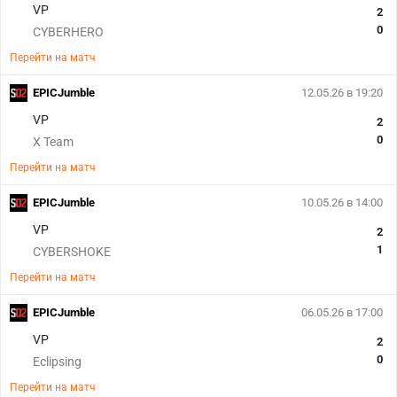
VP
2
0
CYBERHERO
Перейти на матч
EPICJumble
12.05.26 в 19:20
VP
2
0
X Team
Перейти на матч
EPICJumble
10.05.26 в 14:00
VP
2
1
CYBERSHOKE
Перейти на матч
EPICJumble
06.05.26 в 17:00
VP
2
0
Eclipsing
Перейти на матч