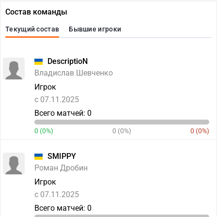
Состав команды
Текущий состав
Бывшие игроки
DescriptioN
Владислав Шевченко
Игрок
c 07.11.2025
Всего матчей: 0
0 (0%)
0 (0%)
0 (0%)
SMIPPY
Роман Дробин
Игрок
c 07.11.2025
Всего матчей: 0