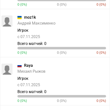
0 (0%)
0 (0%)
0 (0%)
moz1k
Андрей Максименко
Игрок
c 07.11.2025
Всего матчей: 0
0 (0%)
0 (0%)
0 (0%)
Raya
Михаил Рыжов
Игрок
c 07.11.2025
Всего матчей: 0
0 (0%)
0 (0%)
0 (0%)