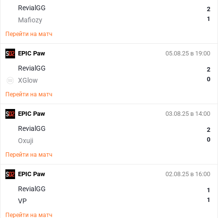
RevialGG
2
1
Mafiozy
Перейти на матч
EPIC Paw
05.08.25 в 19:00
RevialGG
2
0
XGlow
Перейти на матч
EPIC Paw
03.08.25 в 14:00
RevialGG
2
0
Oxuji
Перейти на матч
EPIC Paw
02.08.25 в 16:00
RevialGG
1
1
VP
Перейти на матч