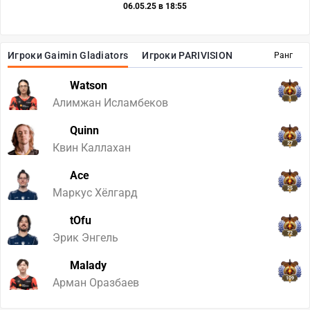
06.05.25 в 18:55
Игроки Gaimin Gladiators
Игроки PARIVISION
Ранг
Watson
1
Алимжан Исламбеков
Quinn
27
Квин Каллахан
Ace
25
Маркус Хёлгард
tOfu
72
Эрик Энгель
Malady
109
Арман Оразбаев