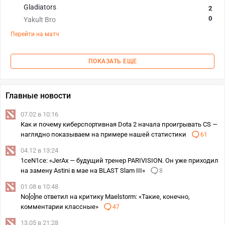
Gladiators
2
0
Yakult Bro
Перейти на матч
ПОКАЗАТЬ ЕЩЕ
Главные новости
07.02 в 10:16
Как и почему киберспортивная Dota 2 начала проигрывать CS —
наглядно показываем на примере нашей статистики
61
04.12 в 13:24
1ceN1ce: «JerAx — будущий тренер PARIVISION. Он уже приходил
на замену Astini в мае на BLAST Slam III»
8
01.08 в 10:48
No[o]ne ответил на критику Maelstorm: «Такие, конечно,
комментарии классные»
47
13.05 в 21:28