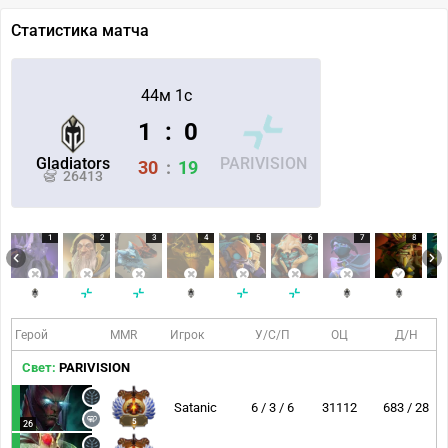
Статистика матча
44м 1с
1
:
0
Gladiators
PARIVISION
30
:
19
26413
1
2
3
4
5
6
7
8
Герой
MMR
Игрок
У/С/П
ОЦ
Д/Н
Свет:
PARIVISION
Satanic
6 / 3 / 6
31112
683 / 28
5
26