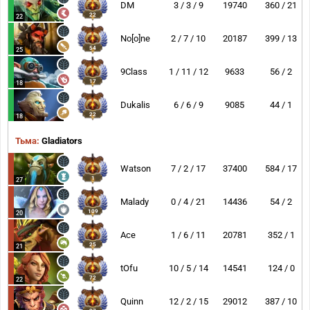
DM
3 / 3 / 9
19740
360 / 21
22
22
No[o]ne
2 / 7 / 10
20187
399 / 13
54
25
9Class
1 / 11 / 12
9633
56 / 2
17
18
Dukalis
6 / 6 / 9
9085
44 / 1
22
18
Тьма:
Gladiators
Watson
7 / 2 / 17
37400
584 / 17
1
27
Malady
0 / 4 / 21
14436
54 / 2
109
20
Ace
1 / 6 / 11
20781
352 / 1
25
21
tOfu
10 / 5 / 14
14541
124 / 0
72
22
Quinn
12 / 2 / 15
29012
387 / 10