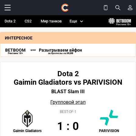
Dota 2
CS2
Мир танков
Еще
ИНТЕРЕСНОЕ
BETBOOM
Разыгрываем айфон
Реклама 18+
за прогнозы на MLBB
Dota 2
Gaimin Gladiators vs PARIVISION
BLAST Slam III
Групповой этап
BEST-OF-1
1
:
0
Gaimin Gladiators
PARIVISION