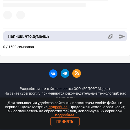
Напиши, что думаешь
0 / 1500 символов
Разработчиком сайта является ООО «ЕСПОРТ Медиа»
На сайте cybersport.ru применяются рекомендательные технологии
О нас
Документы
Для повышения удобства сайта мы используем cookie-файлы и
сервис Яндекс.Метрика
подробнее
. Продолжая использовать сайт,
© ООО «Киберспорт.ру» — Все права защищены
вы соглашаетесь на обработку файлов, используемых сервисом
подробнее
.
18+
ПРИНЯТЬ
ООО «Киберспорт.ру». Свидетельство о регистрации средств массовой