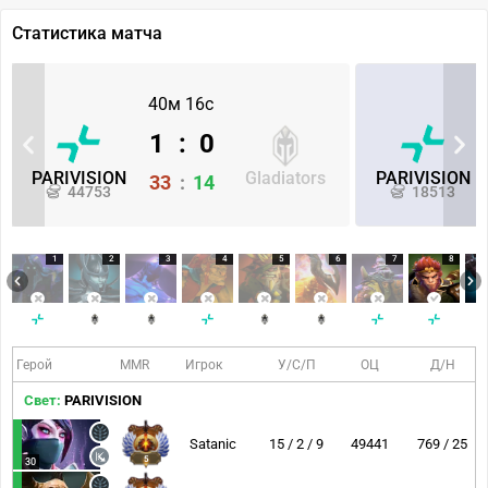
Статистика матча
40м 16с
1
:
0
PARIVISION
Gladiators
PARIVISION
33
:
14
44753
18513
1
2
3
4
5
6
7
8
Герой
MMR
Игрок
У/С/П
ОЦ
Д/Н
Свет:
PARIVISION
Satanic
15 / 2 / 9
49441
769 / 25
5
30