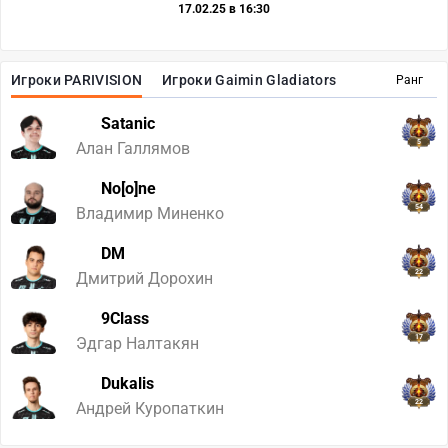
17.02.25 в 16:30
Игроки PARIVISION
Игроки Gaimin Gladiators
Ранг
Satanic
5
Алан Галлямов
No[o]ne
54
Владимир Миненко
DM
22
Дмитрий Дорохин
9Class
17
Эдгар Налтакян
Dukalis
22
Андрей Куропаткин