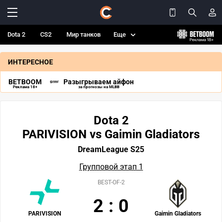
Dota 2
CS2
Мир танков
Еще
ИНТЕРЕСНОЕ
BETBOOM
Разыгрываем айфон
Реклама 18+
за прогнозы на MLBB
Dota 2
PARIVISION vs Gaimin Gladiators
DreamLeague S25
Групповой этап 1
BEST-OF-2
2
:
0
PARIVISION
Gaimin Gladiators