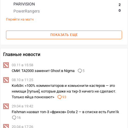
PARIVISION
2
0
PowerRangers
Перейти на матч
ПОКАЗАТЬ ЕЩЕ
Главные новости
03.11 в 15:58
СМИ: TA2000 заменит Ghost в Nigma
5
08.10 в 11:25
Korb3n: «100% комментаторов и комьюнити-кастеров — это
немощи [тупые], которые даже на тир-3 ничего не сделают.
Только яйца понюхают»
93
29.04 в 19:42
Fishman назвал топ-3 «фриков» Dota 2 — в списке есть Funn1k
16
20.04 в 17:26