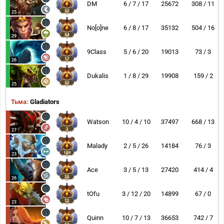
DM
6 / 7 / 17
25672
308 / 11
22
25
No[o]ne
6 / 8 / 17
35132
504 / 16
54
29
9Class
5 / 6 / 20
19013
73 / 3
17
26
Dukalis
1 / 8 / 29
19908
159 / 2
22
25
Тьма:
Gladiators
Watson
10 / 4 / 10
37497
668 / 13
1
27
Malady
2 / 5 / 26
14184
76 / 3
109
23
Ace
3 / 5 / 13
27420
414 / 4
25
26
tOfu
3 / 12 / 20
14899
67 / 0
72
23
Quinn
10 / 7 / 13
36653
742 / 7