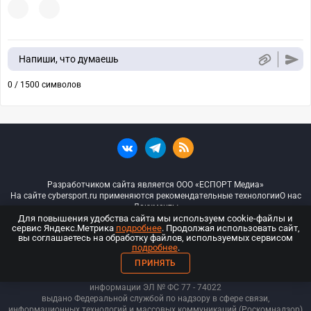
Напиши, что думаешь
0 / 1500 символов
Разработчиком сайта является ООО «ЕСПОРТ Медиа»
На сайте cybersport.ru применяются рекомендательные технологии
О нас
Документы
Для повышения удобства сайта мы используем cookie-файлы и
сервис Яндекс.Метрика
подробнее
. Продолжая использовать сайт,
© ООО «Киберспорт.ру» — Все права защищены
вы соглашаетесь на обработку файлов, используемых сервисом
подробнее
.
18+
ПРИНЯТЬ
ООО «Киберспорт.ру». Свидетельство о регистрации средств массовой
информации ЭЛ № ФС 77 - 74
022
выдано Федеральной службой по надзору в сфере связи,
информационных технологий и массовых коммуникаций (Роскомнадзор)