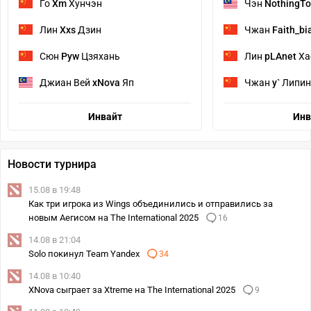
Го
Xm
Хунчэн
Чэн
NothingT
Лин
Xxs
Дзин
Чжан
Faith_bi
Сюн
Pyw
Цзяхань
Лин
pLAnet
Ха
Джиан Вей
xNova
Яп
Чжан
y`
Липин
Инвайт
Инв
Новости турнира
15.08 в 19:48
Как три игрока из Wings объединились и отправились за
новым Аегисом на The International 2025
16
14.08 в 21:04
Solo покинул Team Yandex
34
14.08 в 10:40
XNova сыграет за Xtreme на The International 2025
9