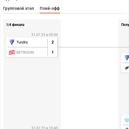
Групповой этап
Плей-офф
1/4 финала
Пол
31.07.25 в 05:00
2
Tundra
1
BETBOOM
31.07.25 в 10:40