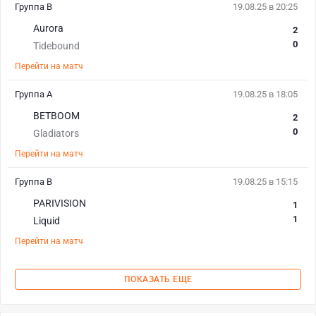
Группа В
19.08.25 в 20:25
Aurora
2
0
Tidebound
Перейти на матч
Группа А
19.08.25 в 18:05
BETBOOM
2
0
Gladiators
Перейти на матч
Группа В
19.08.25 в 15:15
PARIVISION
1
1
Liquid
Перейти на матч
ПОКАЗАТЬ ЕЩЕ