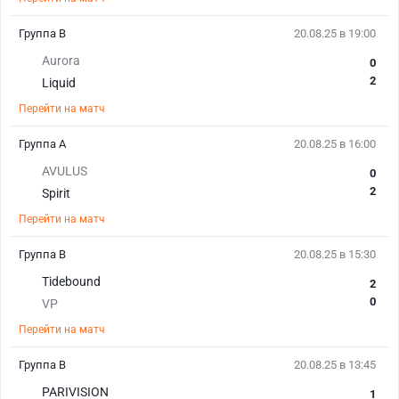
Группа В
20.08.25 в 19:00
Aurora
0
2
Liquid
Перейти на матч
Группа А
20.08.25 в 16:00
AVULUS
0
2
Spirit
Перейти на матч
Группа В
20.08.25 в 15:30
Tidebound
2
0
VP
Перейти на матч
Группа В
20.08.25 в 13:45
PARIVISION
1