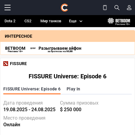
Dota 2
CS2
Мир танков
Еще
ИНТЕРЕСНОЕ
BETBOOM
Разыгрываем айфон
Реклама 18+
за прогнозы на MLBB
FISSURE
FISSURE Universe: Episode 6
FISSURE Universe: Episode 6
Play In
Дата проведения
Сумма призовых
19.08.2025 - 24.08.2025
$ 250 000
Место проведения
Онлайн