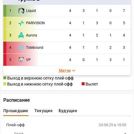
1
Liquid
4
3
1
0
7
2
PARIVISION
4
1
3
0
5
3
Aurora
4
1
2
1
4
4
Tidebound
4
1
1
2
3
5
VP
4
0
1
3
1
Матчи
Выход в верхнюю сетку плей-офф
Выход в нижнюю сетку плей-офф
Вылет
Расписание
Прошедшие
Текущие
Будущие
Плей-офф
24.08.25 в 18:00