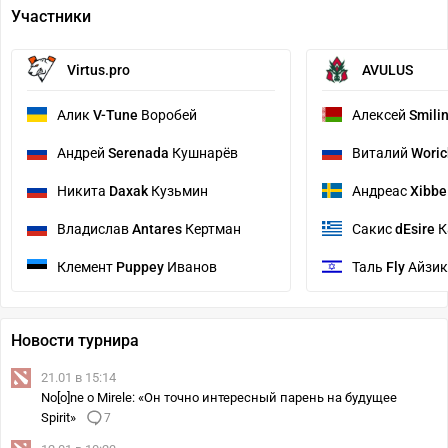
Участники
Virtus.pro
AVULUS
Алик
V-Tune
Воробей
Алексей
Smili
Андрей
Serenada
Кушнарёв
Виталий
Woric
Никита
Daxak
Кузьмин
Андреас
Xibbe
Владислав
Antares
Кертман
Сакис
dEsire
К
Клемент
Puppey
Иванов
Таль
Fly
Айзик
Новости турнира
21.01 в 15:14
No[o]ne о Mirele: «Он точно интересный парень на будущее
Spirit»
7