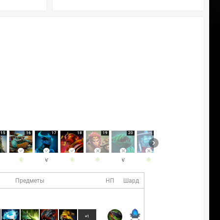
15
16
17
18
19
20
21
22
23
Предметы
НП
Шард
+1