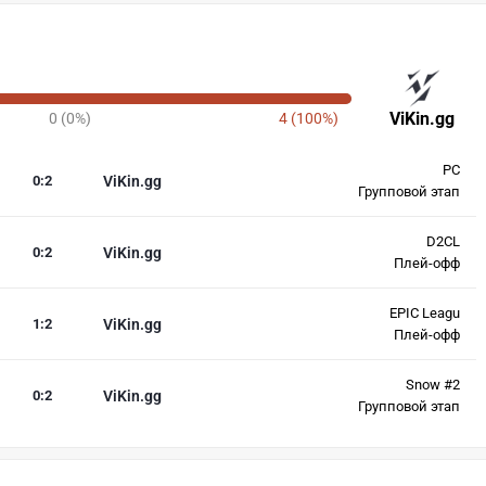
ViKin.gg
0 (0%)
4 (100%)
PC
0
:
2
ViKin.gg
Групповой этап
D2CL
0
:
2
ViKin.gg
Плей-офф
EPIC Leagu
1
:
2
ViKin.gg
Плей-офф
Snow #2
0
:
2
ViKin.gg
Групповой этап