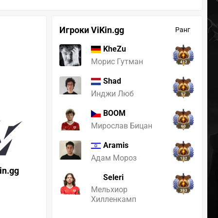
Игроки ViKin.gg
Ранг
KheZu
Морис Гутман
412
Shad
Инджи Люб
57
BOOM
Мирослав Бицан
60
Aramis
Адам Мороз
132
in.gg
Seleri
Мельхиор
393
Хилленкамп