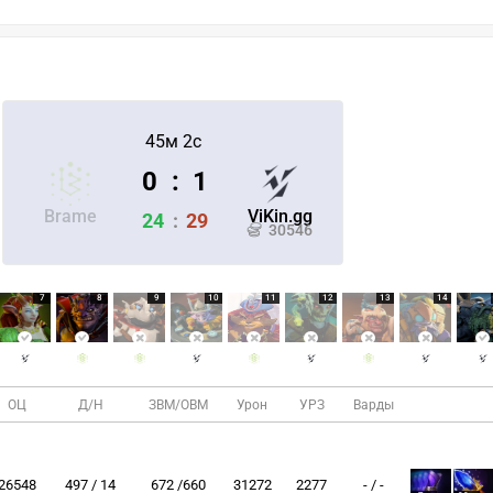
45м 2с
0
:
1
Brame
ViKin.gg
24
:
29
30546
7
8
9
10
11
12
13
14
ОЦ
Д/Н
ЗВМ/ОВМ
Урон
УРЗ
Варды
26548
497 / 14
672 /660
31272
2277
- / -