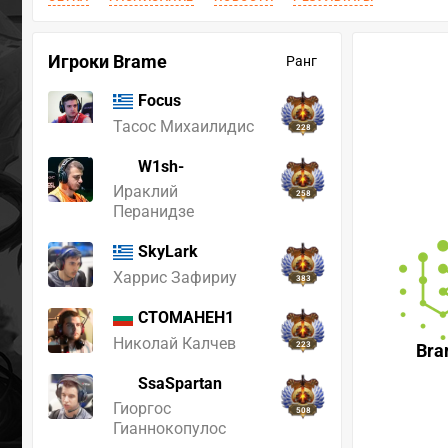
Игроки Brame
Ранг
Focus
Тасос Михаилидис
228
W1sh-
Ираклий
258
Перанидзе
SkyLark
Харрис Зафириу
383
CTOMAHEH1
Николай Калчев
223
Br
SsaSpartan
Гиоргос
508
Гианнокопулос