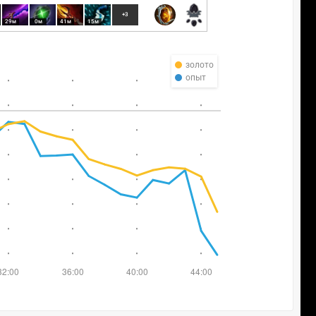
+3
29м
0м
41м
15м
золото
опыт