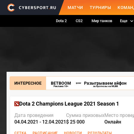
МАТЧИ
ТУРНИРЫ
КОМАН
Dota 2
CS2
Мир танков
Еще
ИНТЕРЕСНОЕ
BETBOOM
Разыгрываем айфон
Реклама 18+
за прогнозы на MLBB
Dota 2 Champions League 2021 Season 1
Дата проведения
Сумма призовых
Место прове
04.04.2021 - 12.04.2021
$ 25 000
Онлайн
СЕТКА
РАСПИСАНИЕ
НОВОСТИ
РЕЗУЛЬТАТЫ