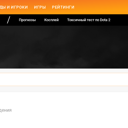
ДЫ И ИГРОКИ
ИГРЫ
РЕЙТИНГИ
Прогнозы
Косплей
Токсичный тест по Dota 2
дения