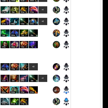
13м
30м
42м
36м
+1
17м
5м
30м
22м
+2
37м
34м
10м
20м
9м
38м
1м
8м
23м
35м
16м
7м
+3
26м
19м
37м
+1
12м
0м
28м
5м
26м
34м
20м
39м
33м
41м
17м