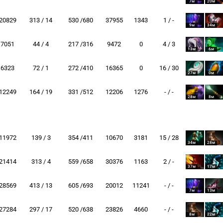
7м
20м
20829
313 / 14
530 /680
37955
1343
1 / -
9м
34м
7051
44 / 4
217 /316
9472
0
4 / 3
13м
6м
6323
72 / 1
272 /410
16365
0
16 / 30
27м
0м
12249
164 / 19
331 /512
12206
1276
- / -
28м
8м
11972
139 / 3
354 /411
10670
3181
15 / 28
34м
28м
21414
313 / 4
559 /658
30376
1163
2 / -
37м
17м
28569
413 / 13
605 /693
20012
11241
- / -
7м
13м
27284
297 / 17
520 /638
23826
4660
- / -
8м
22м