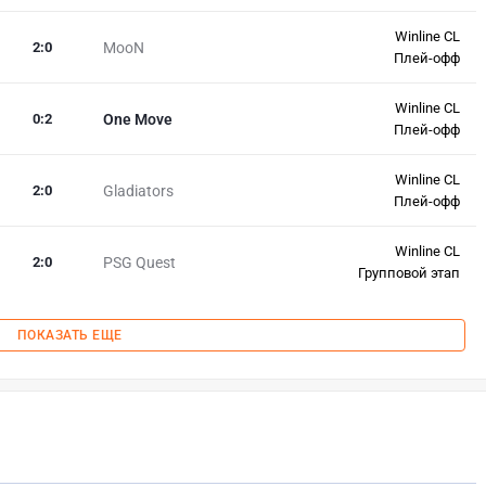
Winline CL
2
:
0
MooN
Плей-офф
Winline CL
0
:
2
One Move
Плей-офф
Winline CL
2
:
0
Gladiators
Плей-офф
Winline CL
2
:
0
PSG Quest
Групповой этап
ПОКАЗАТЬ ЕЩЕ