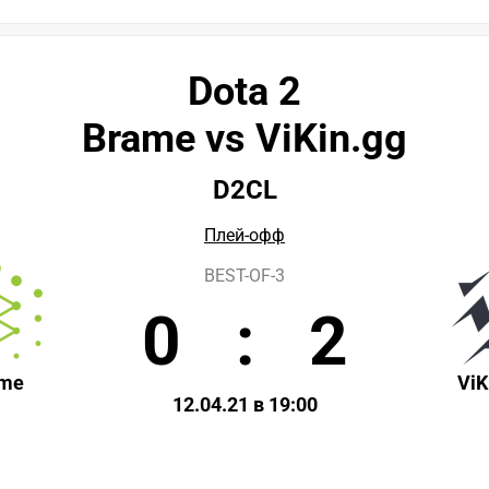
Dota 2
Brame vs ViKin.gg
D2CL
Плей-офф
BEST-OF-3
0
:
2
ame
ViK
12.04.21 в 19:00