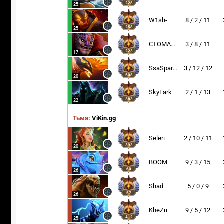
228
25
W1sh-
8 / 2 / 11
258
25
CTOMAHEH1
3 / 8 / 11
223
17
SsaSpartan
3 / 12 / 12
508
20
SkyLark
2 / 1 / 13
383
22
Тьма:
ViKin.gg
Seleri
2 / 10 / 11
393
20
BOOM
9 / 3 / 15
60
26
Shad
5 / 0 / 9
57
26
KheZu
9 / 5 / 12
412
25