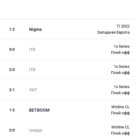
TI 2022
1
:
2
Nigma
Западная Европа
1x Series
3
:
0
ITB
Плей-офф
1x Series
2
:
0
ITB
Плей-офф
1x Series
2
:
1
YNT
Плей-офф
Winline CL
1
:
2
BETBOOM
Плей-офф
Winline CL
2
:
0
Unique
Плей-офф