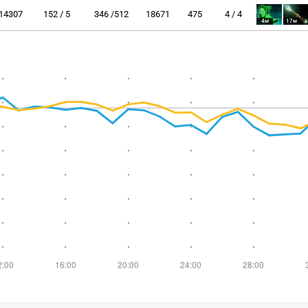
14307
152 / 5
346 /512
18671
475
4 / 4
4м
17м