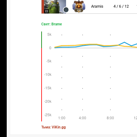
Aramis
4 / 6 / 12
132
22
Свет: Brame
Тьма: ViKin.gg