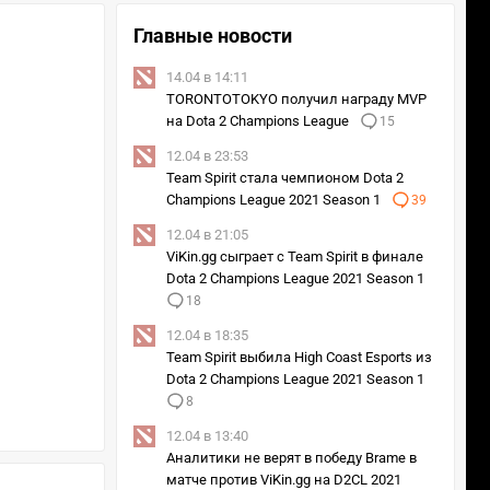
Главные новости
14.04 в 14:11
TORONTOTOKYO получил награду MVP
на Dota 2 Champions League
15
12.04 в 23:53
Team Spirit стала чемпионом Dota 2
Champions League 2021 Season 1
39
12.04 в 21:05
ViKin.gg сыграет с Team Spirit в финале
Dota 2 Champions League 2021 Season 1
18
12.04 в 18:35
Team Spirit выбила High Coast Esports из
Dota 2 Champions League 2021 Season 1
8
12.04 в 13:40
Аналитики не верят в победу Brame в
матче против ViKin.gg на D2CL 2021