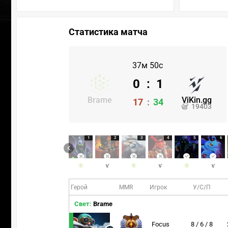
Статистика матча
37м 50с
0
:
1
Brame
ViKin.gg
17
:
34
19403
1
2
3
4
5
6
Герой
MMR
Игрок
У/С/П
Свет:
Brame
Focus
8 / 6 / 8