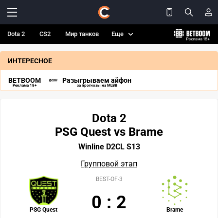
Dota 2
CS2
Мир танков
Еще
ИНТЕРЕСНОЕ
BETBOOM
Разыгрываем айфон
Реклама 18+
за прогнозы на MLBB
Dota 2
PSG Quest vs Brame
Winline D2CL S13
Групповой этап
BEST-OF-3
0
:
2
PSG Quest
Brame