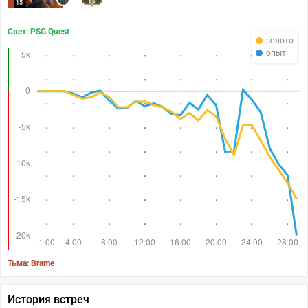
85
15
Свет: PSG Quest
золото
опыт
Тьма: Brame
История встреч