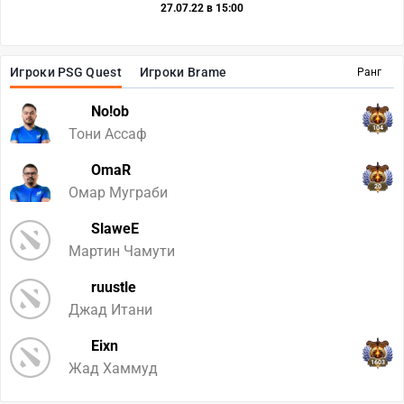
27.07.22 в 15:00
Игроки PSG Quest
Игроки Brame
Ранг
No!ob
104
Тони Ассаф
OmaR
20
Омар Муграби
SlaweE
Мартин Чамути
ruustle
Джад Итани
Eixn
1603
Жад Хаммуд