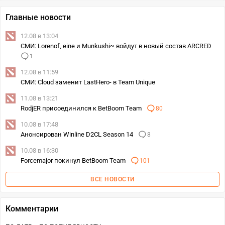
Главные новости
12.08 в 13:04
СМИ: Lorenof, eine и Munkushi~ войдут в новый состав ARCRED
1
12.08 в 11:59
СМИ: Cloud заменит LastHero- в Team Unique
11.08 в 13:21
RodjER присоединился к BetBoom Team
80
10.08 в 17:48
Анонсирован Winline D2CL Season 14
8
10.08 в 16:30
Forcemajor покинул BetBoom Team
101
ВСЕ НОВОСТИ
Комментарии