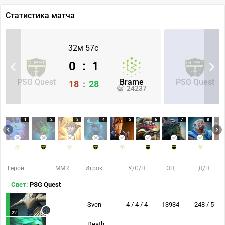
Статистика матча
32м 57с
0
:
1
PSG Quest
Brame
PSG Quest
18
:
28
24237
1
2
3
4
5
6
7
8
Герой
MMR
Игрок
У/С/П
ОЦ
Д/Н
Свет:
PSG Quest
Sven
4 / 4 / 4
13934
248 / 5
22
Death