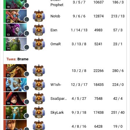
3 / 5 / 7
10637
186 / 3
Prophet
18
No!ob
9 / 6 / 6
12874
213 / 13
104
21
Eixn
1 / 14 / 13
4983
57 / 3
1603
13
OmaR
3 / 13 / 8
5241
23 / 1
20
14
Тьма:
Brame
13 / 2 / 8
22266
280 / 6
266
25
W1sh-
12 / 3 / 17
18435
224 / 0
258
23
SsaSpartan
4 / 5 / 27
7548
42 / 4
508
19
SkyLark
9 / 3 / 18
17438
251 / 40
383
21
4 / 8 / 16
6428
19 / 0